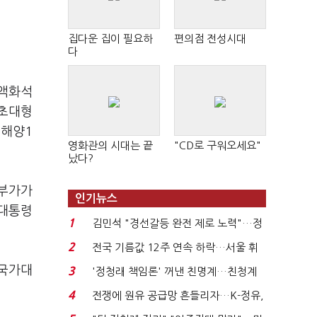
집다운 집이 필요하
편의점 전성시대
다
△액화석
△초대형
△해양1
영화관의 시대는 끝
"CD로 구워오세요"
났다?
고부가가
인기뉴스
 대통령
1
김민석 "경선갈등 완전 제로 노력"…정
청래 "반명 공세 사...
2
전국 기름값 12주 연속 하락…서울 휘
발윳값 1909원...
"국가대
3
'정청래 책임론' 꺼낸 친명계…친청계
는 추가투표 때리기...
4
전쟁에 원유 공급망 흔들리자…K-정유,
에너지안보 핵심...