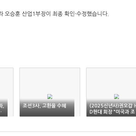
라 오승훈 산업1부장이 최종 확인·수정했습니다.
화,
조선3사, 고환율 수혜
(2025신년사)권오갑 
…
D현대 회장 "미국과 조
선업 협력, 새로운 기회