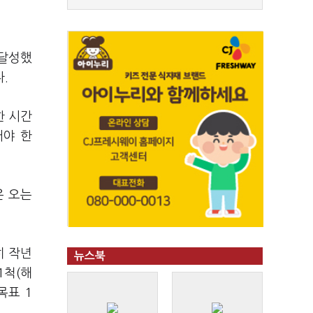
 달성했
.
한 시간
어야 한
은 오는
히 작년
뉴스북
1척(해
목표 1