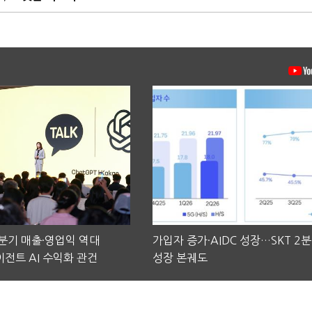
2분기 매출·영업익 역대
가입자 증가·AIDC 성장…SKT 2
전트 AI 수익화 관건
성장 본궤도