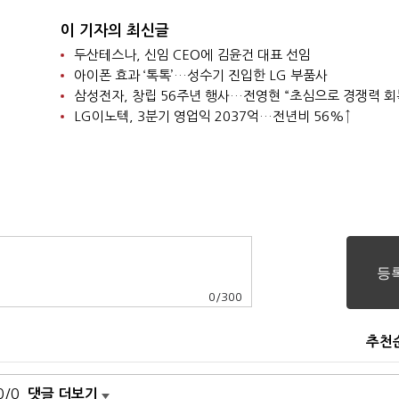
이 기자의 최신글
두산테스나, 신임 CEO에 김윤건 대표 선임
아이폰 효과 ‘톡톡’…성수기 진입한 LG 부품사
삼성전자, 창립 56주년 행사…전영현 “초심으로 경쟁력 회
LG이노텍, 3분기 영업익 2037억…전년비 56%↑
0
/
300
추천
0/0
댓글 더보기