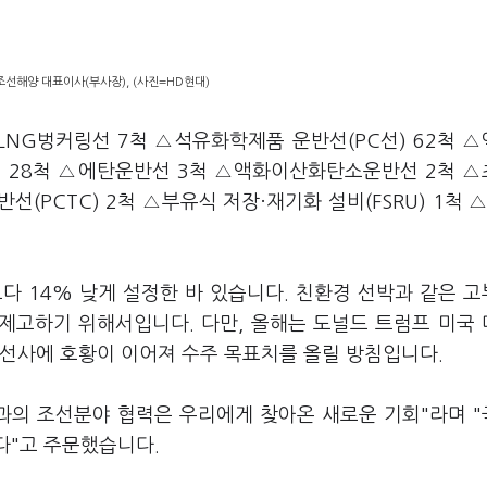
선해양 대표이사(부사장), (사진=HD현대)
LNG벙커링선 7척 △석유화학제품 운반선(PC선) 62척 
선 28척 △에탄운반선 3척 △액화이산화탄소운반선 2척 
반선(PCTC) 2척 △부유식 저장·재기화 설비(FSRU) 1척 
다 14% 낮게 설정한 바 있습니다. 친환경 선박과 같은 
 제고하기 위해서입니다. 다만, 올해는 도널드 트럼프 미국
조선사에 호황이 이어져 수주 목표치를 올릴 방침입니다.
과의 조선분야 협력은 우리에게 찾아온 새로운 기회"라며 
한다"고 주문했습니다.