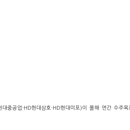
D현대중공업·HD현대삼호·HD현대미포)이 올해 연간 수주