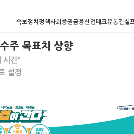
속보
정치
정책
사회
증권
금융
산업
테크
유통
건설
 수주 목표치 상향
 시간"
로 설정