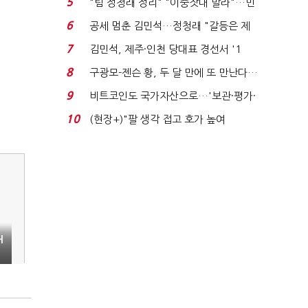
5
"팀 정청래 정리" "이중잣대 말라"…민
주 최고위원 계파 다...
6
공세 멈춘 김민석…정청래 "갈등은 제
가 수습"
7
김민석, 제주·인천 당대표 경선서 '1
위'(1보)...
8
구광모-젠슨 황, 두 달 만에 또 만난다…
로봇·AI 등 논...
9
비트코인도 국가자산으로…'보관·평가·
처분' 기준은 ...
10
(현장+)"팔 생각 접고 호가 높여
요"…'덜 똘똘한 한 채' 20...
H
"