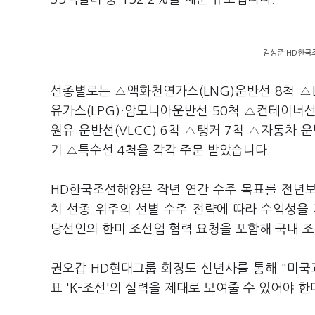
김성준 HD한국조
선종별로는 △액화천연가스(LNG)운반선 8척 △
유가스(LPG)·암모니아운반선 50척 △컨테이너
원유 운반선(VLCC) 6척 △탱커 7척 △자동차 운
기 △특수선 4척을 각각 주문 받았습니다.
HD한국조선해양은 작년 연간 수주 목표를 전년보
치 선종 위주의 선별 수주 전략에 따라 수익성을
당선인의 한미 조선업 협력 요청을 포함해 국내 
권오갑 HD현대그룹 회장도 신년사를 통해 "미국
표 'K-조선'의 실력을 제대로 보여줄 수 있어야 