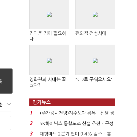
집다운 집이 필요하
편의점 전성시대
다
영화관의 시대는 끝
"CD로 구워오세요"
났다?
인기뉴스
순
1
(주간증시전망)지수보다 종목…선별 장
세 이어진다...
2
SK하이닉스 통합노조 신설 추진…구성
원간 성과급 불...
3
대형마트 2분기 판매 9.4% 감소…홈