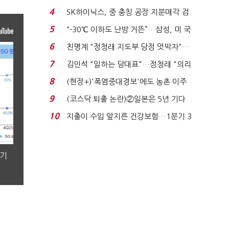
플러스 사태 여파...
4
SK하이닉스, 중 충칭 공장 지분매각 검
토?…“확정된 바...
5
“-30℃ 이하도 난방 거뜬”…삼성, 미 국
립연구소와 개...
6
친명계 "정청래 지도부 당정 엇박자"…
친청계 "신천지 오...
7
김민석 "일하는 당대표"…정청래 "의리
가 제일 중요"...
8
(현장+)'폭염중대경보'에도 농촌 이주
노동자는 강행군…'야...
9
(코스닥 퇴출 논란)②일본은 5년 기다
려주는데 우리는 ...
10
지출이 수입 앞지른 건강보험…1분기 3
조8989억 적자...
분기