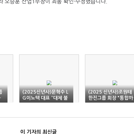
라 오승훈 산업1부장이 최종 확인·수정했습니다.
룹
(2025신년사)문혁수 L
(2025 신년사)조원태
…
G이노텍 대표 “대체 불
한진그룹 회장 "통합까
필
가능한 기술 파트너 되
지 2년…환골탈태해야
자”
이 기자의 최신글