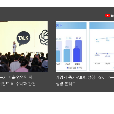
2분기 매출·영업익 역대
가입자 증가·AIDC 성장…SKT 2
전트 AI 수익화 관건
성장 본궤도