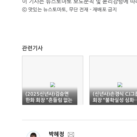
이 기사는 뉴스토마토 보도준칙 및 윤리강령에 따
ⓒ 맛있는 뉴스토마토, 무단 전재 - 재배포 금지
관련기사
(2025신년사)김승연
(신년사)손경식 CJ그
한화 회장 "흔들림 없는
회장 "불확실성 심화
실행력으로 미래 만들
초격차 경쟁력 확보 
자"
요"
박혜정