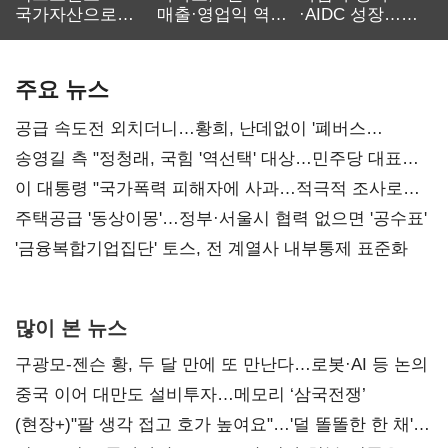
국가자산으로…'
매출·영업익 역대
·AIDC 성장…
보관·평가·처분'
최대…에이전트
SKT 2분기 성장
기준은 숙제
AI 수익화 관건
본궤도
주요 뉴스
공급 속도전 외치더니…황희, 난데없이 '폐버스
리모델링' 제안
송영길 측 "정청래, 국힘 '역선택' 대상…민주당 대표로
총선 지휘 못해"
이 대통령 "국가폭력 피해자에 사과…적극적 조사로
진실 밝혀야"
주택공급 '동상이몽'…정부·서울시 협력 없으면 '공수표'
'금융복합기업집단' 토스, 전 계열사 내부통제 표준화
많이 본 뉴스
구광모-젠슨 황, 두 달 만에 또 만난다…로봇·AI 등 논의
중국 이어 대만도 설비투자…메모리 ‘삼국전쟁’
(현장+)"팔 생각 접고 호가 높여요"…'덜 똘똘한 한 채'