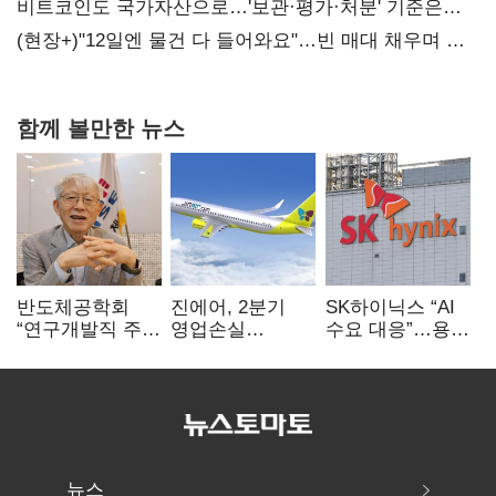
20억 키맞추기
비트코인도 국가자산으로…'보관·평가·처분' 기준은
숙제
(현장+)"12일엔 물건 다 들어와요"…빈 매대 채우며 문
연 홈플러스
함께 볼만한 뉴스
반도체공학회
진에어, 2분기
SK하이닉스 “AI
“연구개발직 주
영업손실
수요 대응”…용인
52시간제
731억…유가
·청주 팹에 54조
개선해야”
상승 여파
투자
뉴스