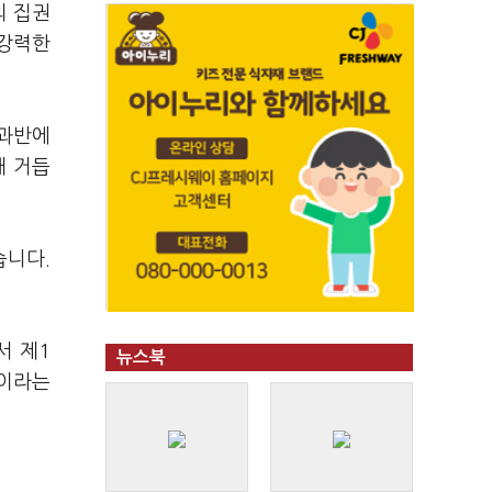
의 집권
 강력한
 과반에
해 거듭
습니다.
서 제1
뉴스북
것이라는