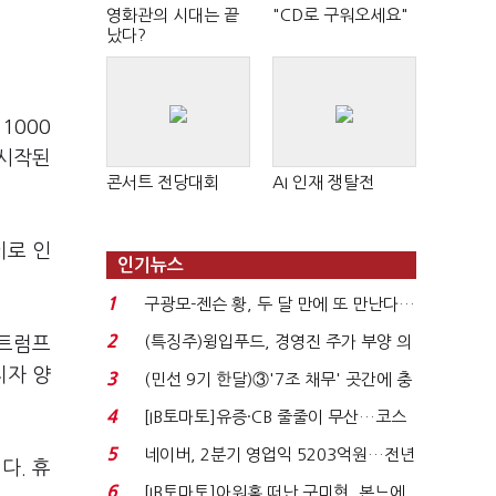
영화관의 시대는 끝
"CD로 구워오세요"
났다?
1000
 시작된
콘서트 전당대회
AI 인재 쟁탈전
이로 인
인기뉴스
1
구광모-젠슨 황, 두 달 만에 또 만난다…
로봇·AI 등 논...
2
(특징주)윙입푸드, 경영진 주가 부양 의
 트럼프
지에 상한가...
지자 양
3
(민선 9기 한달)③'7조 채무' 곳간에 충
격…추미애, 20년...
4
[IB토마토]유증·CB 줄줄이 무산…코스
닥 벌점 급증에 ...
5
네이버, 2분기 영업익 5203억원…전년
다. 휴
비 0.2% 감소...
6
[IB토마토]아워홈 떠난 구미현, 본느에