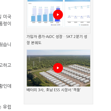
일 미국
부통령이
가입자 증가·AIDC 성장…SKT 2분기 성
장 본궤도
거뒀습니
예고하고
상황인데
배터리 3사, 호남 ESS 시장서 ‘격돌’
는 유럽