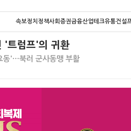
속보
정치
정책
사회
증권
금융
산업
테크
유통
건설
진 '트럼프'의 귀환
'요동'…북러 군사동맹 부활