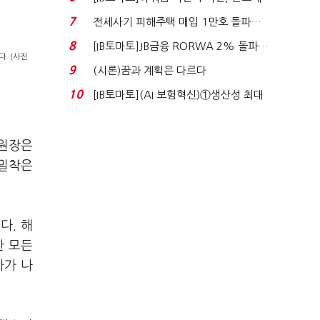
340억 베팅…가...
7
전세사기 피해주택 매입 1만호 돌파…
누적 피해자 4만2...
8
[IB토마토]JB금융 RORWA 2% 돌파…
. (사진
실적 견인은 은행 ...
9
(시론)꿈과 계획은 다르다
10
[IB토마토](AI 보험혁신)①생산성 최대
80% 개선…현실...
위원장은
 밀착은
다. 해
한 모든
가가 나