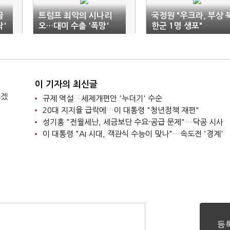
글
트럼프 최악의 시나리
국정원 "우크라, 부상 
락'
오…대미 수출 '폭망'
한군 1명 생포"
이 기자의 최신글
쓰겠
규제 역설…세제개편안 '누더기' 수순
20대 지지율 급락에…이 대통령 "청년정책 재편"
성기홍 "전월세난, 세금보단 수요·공급 문제"…닥공 시사
이 대통령 "AI 시대, 객관식 수능이 맞나"…속도전 '경계'