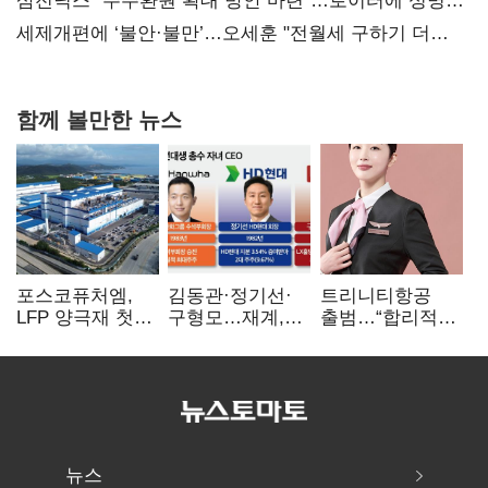
대전’
삼전닉스 “주주환원 확대 방안 마련”…로이터에 성명
보내
세제개편에 ‘불안·불만’…오세훈 "전월세 구하기 더
힘들어질 것"
함께 볼만한 뉴스
포스코퓨처엠,
김동관·정기선·
트리니티항공
LFP 양극재 첫
구형모…재계,
출범…“합리적
대규모 공급…
1980년대생
가격·기대 이상
ESS 시장 공략
전성시대
서비스로 승부”
뉴스