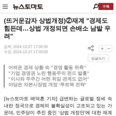
구독
(뜨거운감자 상법개정)②재계 "경제도
힘든데…상법 개정되면 손배소 남발 우
려"
입력: 2024-12-27 17:00:00
수정: 2024-12-27 17:00:00
답글쓰기
어려운 경제 상황 속 "경영 활동 위축"
"기업 경영권 노린 행동주의 펀드 발흥"
"이사와 주주간 어떤 위임 관계도 없어"
야당은 자본시장법 개정 ‘투트랙 전략’
[뉴스토마토 배덕훈 기자] 급변하는 글로벌 정세 속
내란 정국으로 경제의 불확실성이 고조되고 있는 가
운데
,
민주당이 추진 중인
‘
상법 개정안
’
에 대한 재계