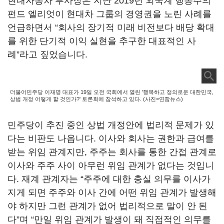
현대자동차 부사장은 지난
2019
년 외국계 행동주의
펀드 엘리엇이 현대차 그룹의 경영권을 노린 사례를
언급하면서
“
회사의 장기적 미래 비전보다 배당 확대
를 위한 단기적 이익 실현을 추구한 대표적인 사
례
”
라고 짚었습니다
.
더불어민주당 이재명 대표가 19일 오전 국회에서 열린 '행복하고 정의로운 대한민국,
상법 개정 어떻게 할 것인가?' 토론회에 참석하고 있다. (사진=연합뉴스)
민주당이 추진 중인 상법 개정안에 법리적 문제가 있
다는 비판도 나옵니다
.
이사와 회사는 권한과 급여를
받는 위임 관계지만
,
주주는 회사를 통한 간접 관계로
이사와 주주 사이 아무런 위임 관계가 없다는 것입니
다
.
재계 관계자는
“
주주에 대한 충실 의무를 이사가
지게 되면 주주와 이사 간에 어떤 위임 관계가 발생해
야 하지만 그런 관계가 없어 법리적으로 말이 안 된
다
”
며
“
만일 위임 관계가 발생이 돼 직접적인 의무를