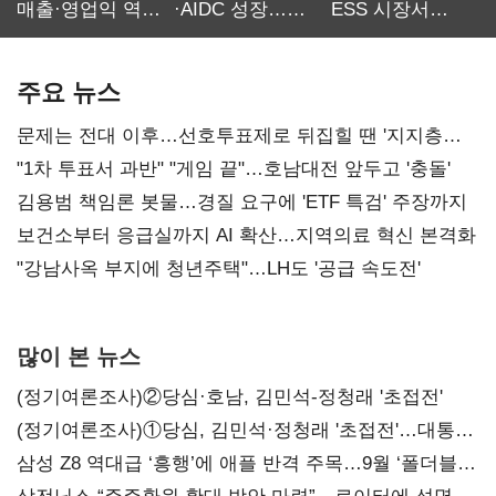
매출·영업익 역대
·AIDC 성장…
ESS 시장서
최대…에이전트
SKT 2분기 성장
‘격돌’
AI 수익화 관건
본궤도
주요 뉴스
문제는 전대 이후…선호투표제로 뒤집힐 땐 '지지층
불복'
"1차 투표서 과반" "게임 끝"…호남대전 앞두고 '충돌'
김용범 책임론 봇물…경질 요구에 'ETF 특검' 주장까지
보건소부터 응급실까지 AI 확산…지역의료 혁신 본격화
"강남사옥 부지에 청년주택"…LH도 '공급 속도전'
많이 본 뉴스
(정기여론조사)②당심·호남, 김민석-정청래 '초접전'
(정기여론조사)①당심, 김민석·정청래 '초접전'…대통령
지지도 '50% 아래로'(종합)
삼성 Z8 역대급 ‘흥행’에 애플 반격 주목…9월 ‘폴더블