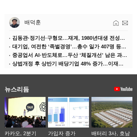
배덕훈
김동관·정기선·구형모…재계, 1980년대생 전성시대
대기업, 여전한 ‘족벌경영’…총수 일가 407명 등기임원
중공업서 AI·반도체로…두산 ‘체질개선’ 남은 과제는
상법개정 후 상반기 배당기업 48% 증가…이재용 배당액 728억 1위
뉴스리듬
카카오, 2분기
가입자 증가
배터리 3사, 호남