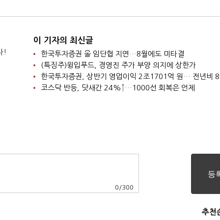
이 기자의 최신글
다!
한국투자증권 올 임단협 지연…8월에도 미타결
(특징주)윙입푸드, 경영진 주가 부양 의지에 상한가
한국투자증권, 상반기 영업이익 2조1701억 원… 전년비 8
코스닥 반등, 닷새간 24%↑…1000선 회복은 언제
0
/
300
추천