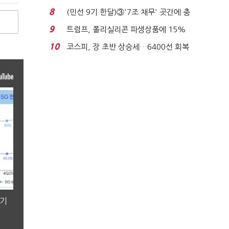
빈 매대 채우며 문 연 ...
8
(민선 9기 한달)③'7조 채무' 곳간에 충
격…추미애, 20년...
9
트럼프, 폴리실리콘 파생상품에 15%
관세…"미 산업 재건"...
10
코스피, 장 초반 상승세…6400선 회복
시도
분기