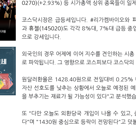
0270)
(+2.93%) 등 시가총액 상위 종목들이 
코스닥시장은 급등세입니다. #리가켐바이오와
과
휴젤(145020)
도 각각 8%대, 7%대 급등 중
으로 강세입니다.
외국인의 경우 어제에 이어 지수를 견인하는 시총 
로 파악됩니다. 그 영향으로 코스피보다 코스닥의
원달러환율은 1428.40원으로 전일대비 0.25
자산 선호도를 낮추는 상황에서 오늘로 예정된 예
을 부추기는 재료가 될 가능성이 있다"고 분석했습
또 "다만 오늘도 외환당국 개입이 나올 수 있고,
다"며 "1430원 중심으로 등락이 전망된다"고 덧