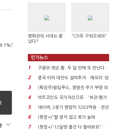
영화관의 시대는 끝
"CD로 구워오세요"
났다?
9.1%↑
인기뉴스
1
구광모-젠슨 황, 두 달 만에 또 만난다…
로봇·AI 등 논...
2
중국 이어 대만도 설비투자…메모리 ‘삼
국전쟁’
3
(특징주)윙입푸드, 경영진 주가 부양 의
지에 상한가...
4
비트코인도 국가자산으로…'보관·평가·
처분' 기준은 ...
5
네이버, 2분기 영업익 5203억원…전년
비 0.2% 감소...
6
(현장+)"팔 생각 접고 호가 높여
요"…'덜 똘똘한 한 채' 20...
순
7
(현장+)"12일엔 물건 다 들어와요"…