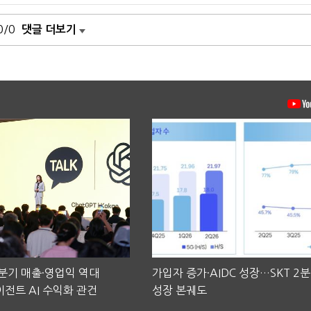
0/0
댓글 더보기
2분기 매출·영업익 역대
가입자 증가·AIDC 성장…SKT 2
전트 AI 수익화 관건
성장 본궤도