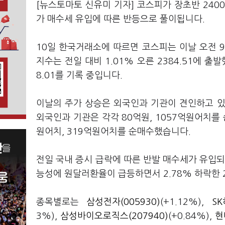
[뉴스토마토 신유미 기자] 코스피가 장초반 240
가 매수세 유입에 따른 반등으로 풀이됩니다.
10일 한국거래소에 따르면 코스피는 이날 오전 9시
지수는 전일 대비 1.01% 오른 2384.51에 
8.01를 기록 중입니다.
이날의 주가 상승은 외국인과 기관이 견인하고 있
외국인과 기관은 각각 80억원, 1057억원어치를
원어치, 319억원어치를 순매수했습니다.
전일 국내 증시 급락에 따른 반발 매수세가 유입되
능성에 원달러환율이 급등하면서 2.78% 하락한 2
종목별로는
삼성전자(005930)
(+1.12%),
SK
3%),
삼성바이오로직스(207940)
(+0.84%),
현