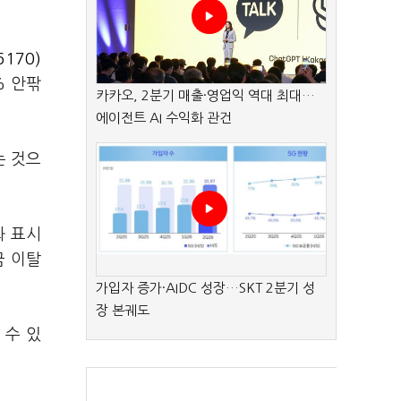
170)
% 안팎
카카오, 2분기 매출·영업익 역대 최대…
에이전트 AI 수익화 관건
는 것으
화 표시
금 이탈
가입자 증가·AIDC 성장…SKT 2분기 성
장 본궤도
 수 있