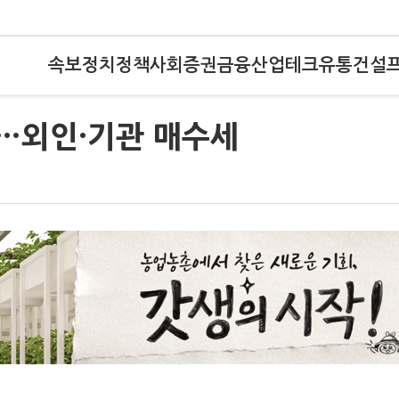
속보
정치
정책
사회
증권
금융
산업
테크
유통
건설
환…외인·기관 매수세