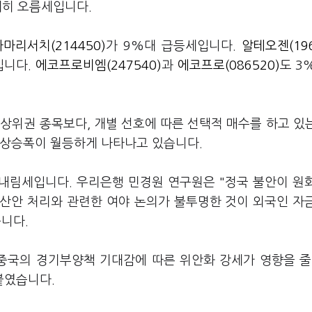
일제히 오름세입니다.
파마리서치(214450)
가 9%대 급등세입니다.
알테오젠(196
입니다.
에코프로비엠(247540)
과
에코프로(086520)
도 3
상위권 종목보다, 개별 선호에 따른 선택적 매수를 하고 있
 상승폭이 월등하게 나타나고 있습니다.
% 내림세입니다. 우리은행 민경원 연구원은 "정국 불안이 원
산안 처리와 관련한 여야 논의가 불투명한 것이 외국인 자
니다.
 중국의 경기부양책 기대감에 따른 위안화 강세가 영향을 줄
붙였습니다.