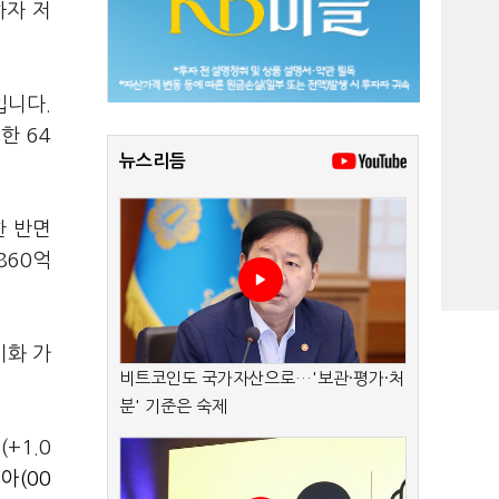
하자 저
입니다.
한 64
뉴스리듬
한 반면
860억
기화 가
비트코인도 국가자산으로…'보관·평가·처
분' 기준은 숙제
)
(+1.0
아(00