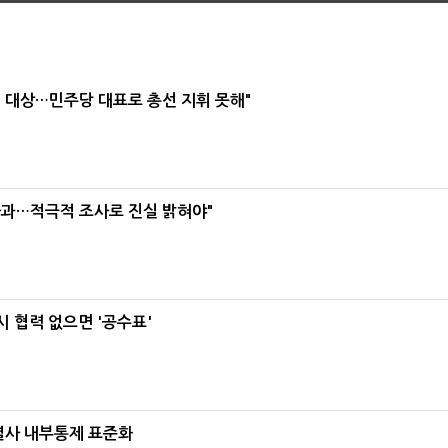
택' 대상…민주당 대표로 총선 지휘 못해"
사과…적극적 조사로 진실 밝혀야"
 협력 없으면 '공수표'
계열사 내부통제 표준화