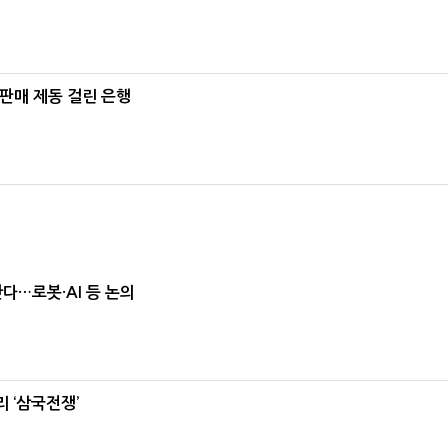
 판매 제동 걸린 은행
난다…로봇·AI 등 논의
 ‘삼국전쟁’