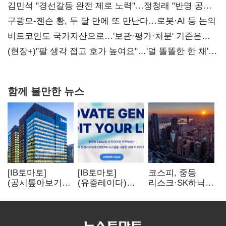
때리기
김민석 "경선갈등 완전 제로 노력"…정청래 "반명 공세
사과부터"
구광모-젠슨 황, 두 달 만에 또 만난다…로봇·AI 등 논의
비트코인도 국가자산으로…'보관·평가·처분' 기준은
숙제
(현장+)"팔 생각 접고 호가 높여요"…'덜 똘똘한 한 채'
20억 키맞추기
함께 볼만한 뉴스
[IB토마토]
[IB토마토]
코스피, 중동
(공시톺아보기)
(유증레이다)
리스크·SK하닉
수주 공시, 왜
툴젠, 조달액
5% 급락에
바로 매출로
3분의 1 토막…
뒷걸음
잡히지 않을까
특허소송
비용부터 챙긴다