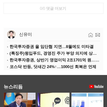
0/0
댓글 더보기
신유미
한국투자증권 올 임단협 지연…8월에도 미타결
(특징주)윙입푸드, 경영진 주가 부양 의지에 상한가
한국투자증권, 상반기 영업이익 2조1701억 원… 전년비 89.1%↑
코스닥 반등, 닷새간 24%↑…1000선 회복은 언제
뉴스리듬