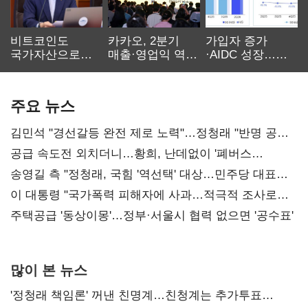
비트코인도
카카오, 2분기
가입자 증가
국가자산으로…'
매출·영업익 역대
·AIDC 성장…
보관·평가·처분'
최대…에이전트
SKT 2분기 성장
기준은 숙제
AI 수익화 관건
본궤도
주요 뉴스
김민석 "경선갈등 완전 제로 노력"…정청래 "반명 공세
사과부터"
공급 속도전 외치더니…황희, 난데없이 '폐버스
리모델링' 제안
송영길 측 "정청래, 국힘 '역선택' 대상…민주당 대표로
총선 지휘 못해"
이 대통령 "국가폭력 피해자에 사과…적극적 조사로
진실 밝혀야"
주택공급 '동상이몽'…정부·서울시 협력 없으면 '공수표'
많이 본 뉴스
'정청래 책임론' 꺼낸 친명계…친청계는 추가투표