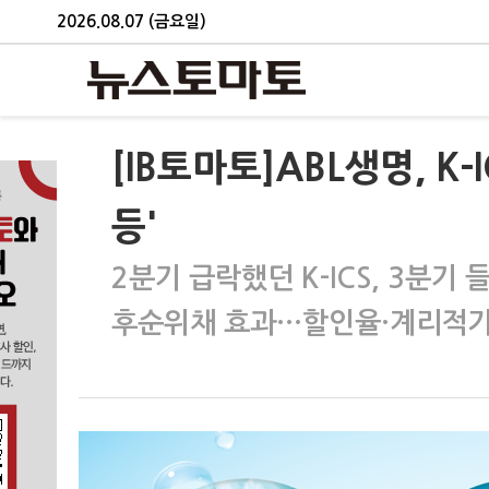
2026.08.07 (금요일)
[IB토마토]ABL생명, K
등'
2분기 급락했던 K-ICS, 3분기
후순위채 효과…할인율·계리적가