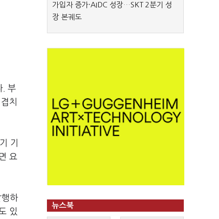
가입자 증가·AIDC 성장…SKT 2분기 성
장 본궤도
. 부
 겹치
기 기
면 요
발행하
뉴스북
도 있