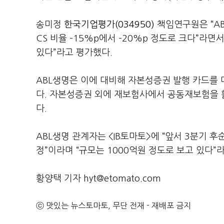
송미정
한국기업평가(034950)
책임연구원은 “AB
CS 비율 –15%p에서 –20%p 정도로 크다”라면
있다”라고 평가했다.
ABL생명은 이에 대비해 자본성증권 발행 카드를 
다. 자본성증권 외에 재보험사에서 공동재보험을 
다.
ABL생명 관계자는 <IB토마토>에 “앞서 3분기 
정”이라며 “규모는 1000억원 정도로 보고 있다”
황양택 기자 hyt@etomato.com
ⓒ 맛있는 뉴스토마토, 무단 전재 - 재배포 금지