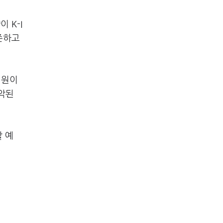
 K-I
의존하고
억원이
악된
할 예