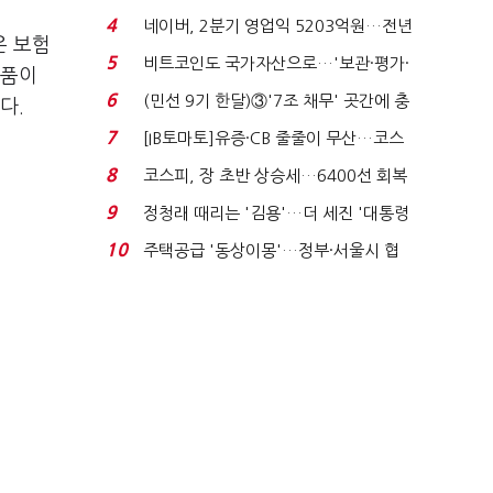
국전쟁’
4
네이버, 2분기 영업익 5203억원…전년
은 보험
비 0.2% 감소...
5
비트코인도 국가자산으로…'보관·평가·
상품이
처분' 기준은 ...
6
(민선 9기 한달)③'7조 채무' 곳간에 충
다.
격…추미애, 20년...
7
[IB토마토]유증·CB 줄줄이 무산…코스
닥 벌점 급증에 ...
8
코스피, 장 초반 상승세…6400선 회복
시도
9
정청래 때리는 '김용'…더 세진 '대통령
최측근' 입...
10
주택공급 '동상이몽'…정부·서울시 협
력 없으면 '공수표'...