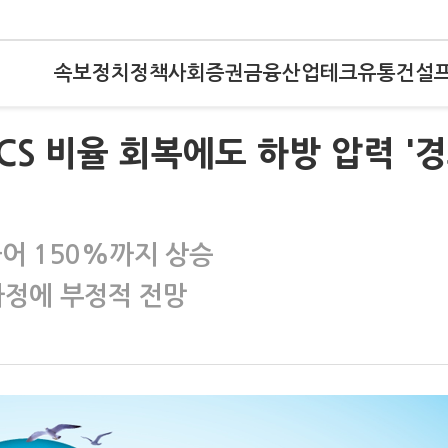
속보
정치
정책
사회
증권
금융
산업
테크
유통
건설
-ICS 비율 회복에도 하방 압력 '
 들어 150%까지 상승
정에 부정적 전망