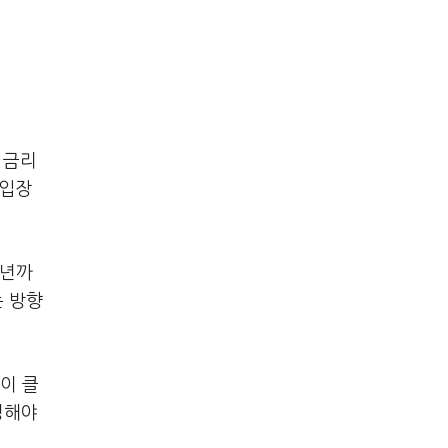
 금리
 입장
7년까
는 방향
이 클
정해야