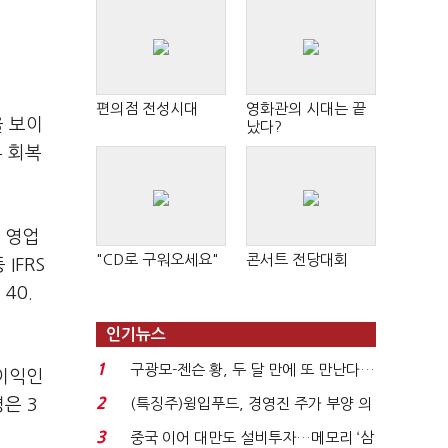
편의점 전성시대
영화관의 시대는 끝
을 보이
났다?
부 회복
 영업
"CD로 구워오세요"
콘서트 전당대회
IFRS
40.
인기뉴스
1
구광모-젠슨 황, 두 달 만에 또 만난다…
현이익인
로봇·AI 등 논...
2
은 3
(특징주)윙입푸드, 경영진 주가 부양 의
지에 상한가...
3
중국 이어 대만도 설비투자…메모리 ‘삼