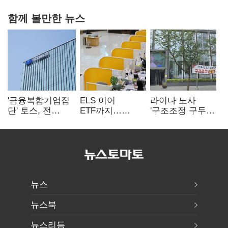
함께 볼만한 뉴스
'금융복합기업집
ELS 이어
라이나 노사
단' 토스, 전
ETF까지…
'구조조정 구두
계열사 내부통제
고위험상품 판매
합의안' 도출
표준화
제동 걸린 은행
뉴스
뉴스북
뉴스리듬