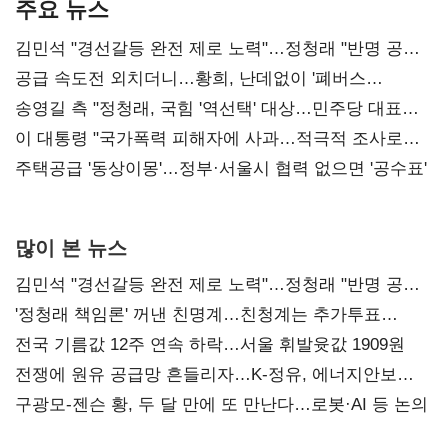
주요 뉴스
김민석 "경선갈등 완전 제로 노력"…정청래 "반명 공세
사과부터"
공급 속도전 외치더니…황희, 난데없이 '폐버스
리모델링' 제안
송영길 측 "정청래, 국힘 '역선택' 대상…민주당 대표로
총선 지휘 못해"
이 대통령 "국가폭력 피해자에 사과…적극적 조사로
진실 밝혀야"
주택공급 '동상이몽'…정부·서울시 협력 없으면 '공수표'
많이 본 뉴스
김민석 "경선갈등 완전 제로 노력"…정청래 "반명 공세
사과부터"
'정청래 책임론' 꺼낸 친명계…친청계는 추가투표
때리기
전국 기름값 12주 연속 하락…서울 휘발윳값 1909원
전쟁에 원유 공급망 흔들리자…K-정유, 에너지안보
핵심으로 재부상
구광모-젠슨 황, 두 달 만에 또 만난다…로봇·AI 등 논의