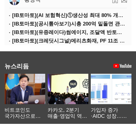
[IB토마토](AI 보험혁신)①생산성 최대 80% 개선…현실은 '실행 격차'
[IB토마토](공시톺아보기)시총 200억 밑돌면 관리종목…상폐 피하려면
[IB토마토](유증레이다)썸에이지, 조달액 반토막…시총 200억 못 넘으면 철회
[IB토마토](크레딧시그널)메리츠화재, PF 11조 노출…부동산 사업성 저하 우려
뉴스리듬
비트코인도
카카오, 2분기
가입자 증가
국가자산으로…'
매출·영업익 역대
·AIDC 성장…
보관·평가·처분'
최대…에이전트
SKT 2분기 성장
기준은 숙제
AI 수익화 관건
본궤도