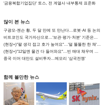
'금융복합기업집단' 토스, 전 계열사 내부통제 표준화
많이 본 뉴스
구광모-젠슨 황, 두 달 만에 또 만난다…로봇·AI 등 논의
비트코인도 국가자산으로…'보관·평가·처분' 기준은
숙제
(현장+)"팔 생각 접고 호가 높여요"…'덜 똘똘한 한 채'
20억 키맞추기
(현장+)"12일엔 물건 다 들어와요"…빈 매대 채우며 문
연 홈플러스
중국 이어 대만도 설비투자…메모리 ‘삼국전쟁’
함께 볼만한 뉴스