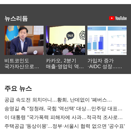
뉴스리듬
비트코인도
카카오, 2분기
가입자 증가
국가자산으로…'
매출·영업익 역대
·AIDC 성장…
보관·평가·처분'
최대…에이전트
SKT 2분기 성장
기준은 숙제
AI 수익화 관건
본궤도
주요 뉴스
공급 속도전 외치더니…황희, 난데없이 '폐버스
리모델링' 제안
송영길 측 "정청래, 국힘 '역선택' 대상…민주당 대표로
총선 지휘 못해"
이 대통령 "국가폭력 피해자에 사과…적극적 조사로
진실 밝혀야"
주택공급 '동상이몽'…정부·서울시 협력 없으면 '공수표'