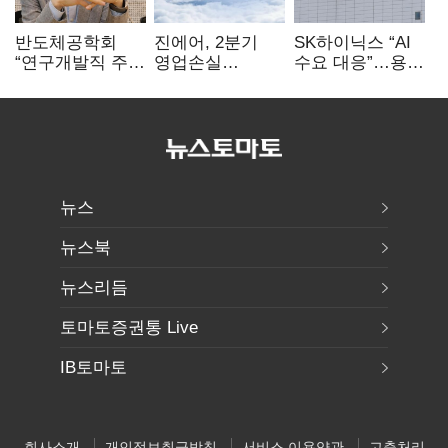
반도체공학회
진에어, 2분기
SK하이닉스 “AI
“연구개발직 주
영업손실
수요 대응”…용인
52시간제
731억…유가
·청주 팹에 54조
개선해야”
상승 여파
투자
뉴스
뉴스북
뉴스리듬
토마토증권통 Live
IB토마토
회사소개
개인정보취급방침
서비스 이용약관
고충처리