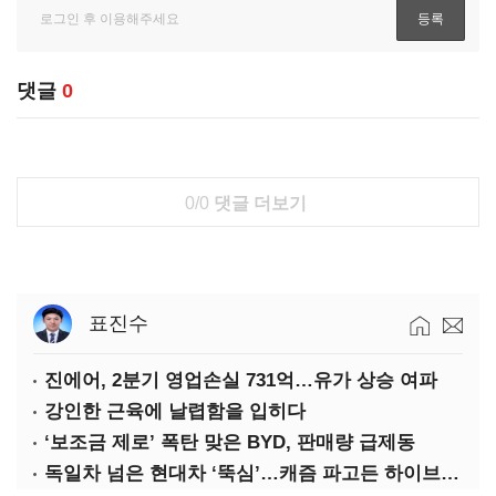
댓글
0
0/0
댓글 더보기
표진수
진에어, 2분기 영업손실 731억…유가 상승 여파
강인한 근육에 날렵함을 입히다
‘보조금 제로’ 폭탄 맞은 BYD, 판매량 급제동
독일차 넘은 현대차 ‘뚝심’…캐즘 파고든 하이브리드 역전극