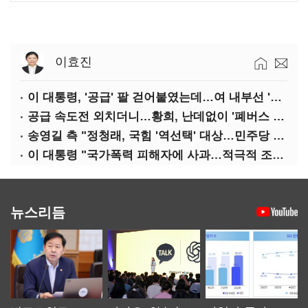
이효진
이 대통령, '공급' 팔 걷어붙였는데…여 내부선 '부동산 망언'(종합)
공급 속도전 외치더니…황희, 난데없이 '폐버스 리모델링' 제안
송영길 측 "정청래, 국힘 '역선택' 대상…민주당 대표로 총선 지휘 못해"
이 대통령 "국가폭력 피해자에 사과…적극적 조사로 진실 밝혀야"
뉴스리듬