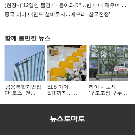
20억 키맞추기
(현장+)"12일엔 물건 다 들어와요"…빈 매대 채우며 문
연 홈플러스
중국 이어 대만도 설비투자…메모리 ‘삼국전쟁’
함께 볼만한 뉴스
'금융복합기업집
ELS 이어
라이나 노사
단' 토스, 전
ETF까지…
'구조조정 구두
계열사 내부통제
고위험상품 판매
합의안' 도출
표준화
제동 걸린 은행