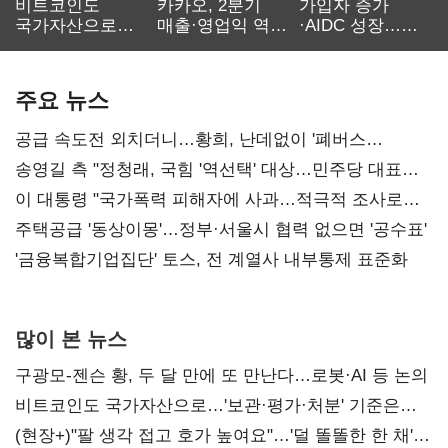
비트코인도
카카오, 2분기
가입자 증가
국가자산으로…'
매출·영업익 역대
·AIDC 성장…
보관·평가·처분'
최대…에이전트
SKT 2분기 성장
기준은 숙제
AI 수익화 관건
본궤도
주요 뉴스
공급 속도전 외치더니…황희, 난데없이 '폐버스
리모델링' 제안
송영길 측 "정청래, 국힘 '역선택' 대상…민주당 대표로
총선 지휘 못해"
이 대통령 "국가폭력 피해자에 사과…적극적 조사로
진실 밝혀야"
주택공급 '동상이몽'…정부·서울시 협력 없으면 '공수표'
'금융복합기업집단' 토스, 전 계열사 내부통제 표준화
많이 본 뉴스
구광모-젠슨 황, 두 달 만에 또 만난다…로봇·AI 등 논의
비트코인도 국가자산으로…'보관·평가·처분' 기준은
숙제
(현장+)"팔 생각 접고 호가 높여요"…'덜 똘똘한 한 채'