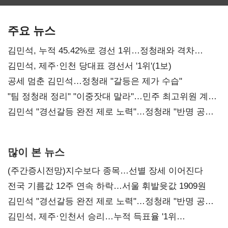
보관·평가·처분'
최대…에이전트
SKT 2분기 성장
기준은 숙제
AI 수익화 관건
본궤도
주요 뉴스
김민석, 누적 45.42%로 경선 1위…정청래와 격차
0.86%p(2보)
김민석, 제주·인천 당대표 경선서 '1위'(1보)
공세 멈춘 김민석…정청래 "갈등은 제가 수습"
"팀 정청래 정리" "이중잣대 말라"…민주 최고위원 계파
다툼 격화
김민석 "경선갈등 완전 제로 노력"…정청래 "반명 공세
사과부터"
많이 본 뉴스
(주간증시전망)지수보다 종목…선별 장세 이어진다
전국 기름값 12주 연속 하락…서울 휘발윳값 1909원
김민석 "경선갈등 완전 제로 노력"…정청래 "반명 공세
사과부터"
김민석, 제주·인천서 승리…누적 득표율 '1위