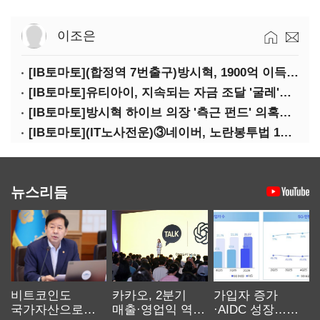
이조은
[IB토마토](합정역 7번출구)방시혁, 1900억 이득 논란…하이브 상장 진실은?
[IB토마토]유티아이, 지속되는 자금 조달 '굴레'…부채 리스크 고조
[IB토마토]방시혁 하이브 의장 '측근 펀드' 의혹…실상은 해외 투자 무산
[IB토마토](IT노사전운)③네이버, 노란봉투법 1호 되나…관건은 '진짜 주인'
뉴스리듬
비트코인도
카카오, 2분기
가입자 증가
국가자산으로…'
매출·영업익 역대
·AIDC 성장…