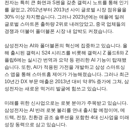
전자는 특히 큰 화면과
S
펜을 갖춘 갤럭시 노트를 통해 인기
를 끌었고
, 2012
년부터
2013
년 사이 글로벌 시장 점유율을
30%
이상 차지했습니다
.
그러나
2023
년에는 애플에 밀려
글로벌 스마트폰 출하량
2
위로 내려앉았고
,
중국 업체들의
경쟁과 더불어 폴더블폰 시장 내 압박도 커졌습니다
.
삼성전자는
AI
와 폴더블폰의 혁신에 집중하고 있습니다
.
올
해 출시된 갤럭시
S24
시리즈를 비롯해 갤럭시
Z
폴드
6
와
Z
플립
6
에는 실시간 번역과 요약 등 편리한
AI
기능이 탑재됐
습니다
.
또한
, AI
가 적용된 가전을 개발하고 삼성 스마트싱
스 앱을 통해 스마트홈 제어가 가능해졌습니다
.
그러나 최근
10
년간
DX
부문 매출은
2013
년 대비 약
8%
증가에 그쳐
,
삼
성전자는 새로운 먹거리 발굴에 힘쓰고 있습니다
.
미래를 위한 신사업으로는 로봇 분야가 주목받고 있습니다
.
삼성전자는
AI
반려 로봇 볼리를 연내 출시할 예정이며
,
메
드텍
,
전장
,
친환경 공조 솔루션을 포함한
4
대 신사업을 미래
성장 동력으로 삼고 있습니다
.