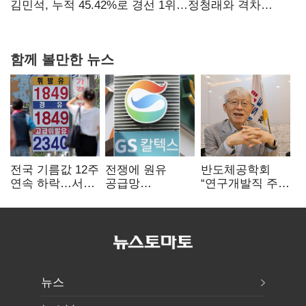
탈환'(종합)
김민석, 누적 45.42%로 경선 1위…정청래와 격차
0.86%p(2보)
함께 볼만한 뉴스
전국 기름값 12주
전쟁에 원유
반도체공학회
연속 하락…서울
공급망
“연구개발직 주
휘발윳값 1909원
흔들리자…K-
52시간제
정유, 에너지안보
개선해야”
핵심으로 재부상
뉴스