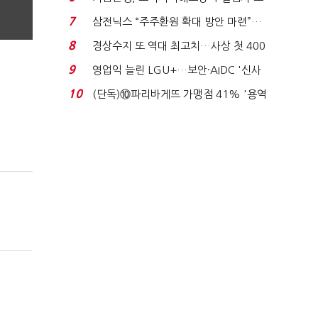
이스피싱 공시 ...
7
삼전닉스 “주주환원 확대 방안 마련”…
로이터에 성명...
8
경상수지 또 역대 최고치…사상 첫 400
억달러에 '3% 성...
9
영업익 늘린 LGU+…보안·AIDC '신사
업 드라이브'...
10
(단독)⑩파리바게뜨 가맹점 41% '용역
제빵기사 없어'…고...