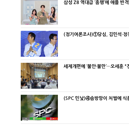
삼성 Z8 역대급 ‘흥행’에 애플 반격
(정기여론조사)①당심, 김민석·정청
세제개편에 ‘불안·불만’…오세훈 "
(SPC 민낯)④솜방망이 처벌에 