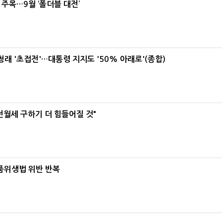
 주목…9월 ‘폴더블 대전’
래 '초접전'…대통령 지지도 '50% 아래로'(종합)
전월세 구하기 더 힘들어질 것"
식품위생법 위반 반복