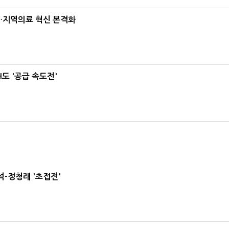
…지역의료 혁신 본격화
도 '공급 속도전'
-정청래 '초접전'