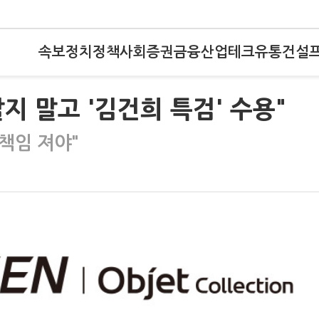
속보
정치
정책
사회
증권
금융
산업
테크
유통
건설
달지 말고 '김건희 특검' 수용"
 책임 져야"