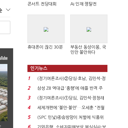
콘서트 전당대회
AI 인재 쟁탈전
순
휴대폰이 끊긴 30분
부동산 동상이몽, 국
민만 불안하다
인기뉴스
1
(정기여론조사)②당심·호남, 김민석-정
청래 '초접전'...
2
삼성 Z8 역대급 ‘흥행’에 애플 반격 주
목…9월 ‘폴...
3
(정기여론조사)①당심, 김민석·정청래
'초접전'…대통령 ...
4
세제개편에 ‘불안·불만’…오세훈 "전월
세 구하기 더 ...
5
(SPC 민낯)④솜방망이 처벌에 식품위
생법 위반 반복...
6
기업은행, 소비자피해보상 부실심사·보
’