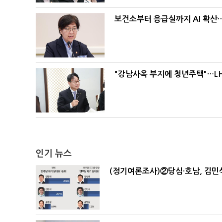
보건소부터 응급실까지 AI 확산
"강남사옥 부지에 청년주택"…LH
인기 뉴스
(정기여론조사)②당심·호남, 김민석