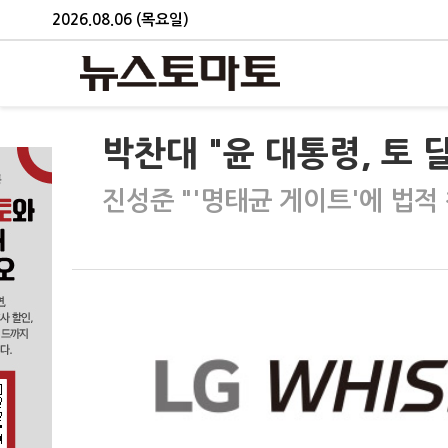
2026.08.06 (목요일)
박찬대 "윤 대통령, 토 
진성준 "'명태균 게이트'에 법적