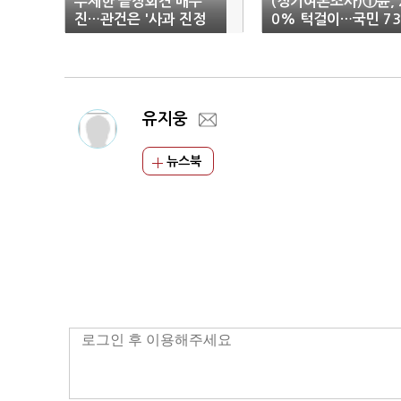
무제한 끝장회견 배수
(정기여론조사)①윤, 
진…관건은 '사과 진정
0% 턱걸이…국민 73
성'
9% "국정 부담 요인
김건희"(종합)
유지웅
뉴스북