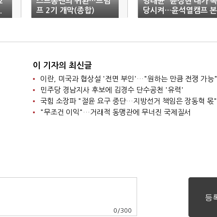
2
스트롱맨의 귀환…트럼
명태균 "윤상현 내가 
.
프 2기 개막(종합)
당시켜…윤석열캠프 본
은
부장 맡을 것"
이 기자의 최신글
이란, 미국과 협상설 '전면 부인'…"원하는 만큼 전쟁 가능
민주당 경남지사 후보에 김경수 단수공천 '유력'
국힘 소장파 "절윤 요구 중단…지방선거 책임은 장동혁 몫"
"무조건 이익"…거래적 동맹관에 무너진 국제질서
0
/
300