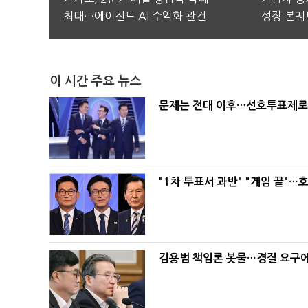
최대…에이전트 AI 수익화 관건
성장 본궤
이 시간 주요 뉴스
문제는 전대 이후…선호투표제로 
"1차 투표서 과반" "게임 끝"…
김용범 책임론 봇물…경질 요구에 