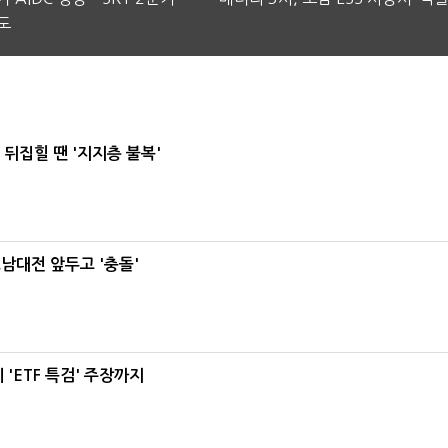
도
뒤집힐 땐 '지지층 불복'
호남대전 앞두고 '충돌'
'ETF 특검' 주장까지