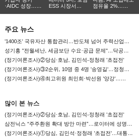
·AIDC 성장…
ESS 시장서
점유율 2%…
SKT 2분기 성장
‘격돌’
에이전트
본궤도
차별화가 관건
주요 뉴스
'1400조' 국유자산 통합관리…반도체 넘어 주력산업
구조혁신
성기홍 "전월세난, 세금보단 수요·공급 문제"…닥공
시사
(정기여론조사)②당심·호남, 김민석-정청래 '초접전'
(정기여론조사)③2순위, 10명 중 4명 '송영길'…정청래
'한 자릿수'
(정기여론조사)④최고위원 최민희·박선원 '양강'…
서미화·이성윤·임미애 뒤이어
많이 본 뉴스
(정기여론조사)②당심·호남, 김민석-정청래 '초접전'
삼전닉스 “주주환원 확대 방안 마련”…로이터에 성명
보내
(정기여론조사)①당심, 김민석·정청래 '초접전'…대통령