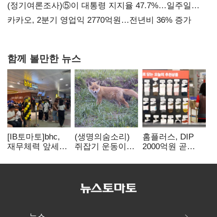
지지도 '50% 아래로'(종합)
(정기여론조사)⑤이 대통령 지지율 47.7%…일주일
만에 다시 40%대
카카오, 2분기 영업익 2770억원…전년비 36% 증가
함께 볼만한 뉴스
[IB토마토]bhc,
(생명의숨소리)
홈플러스, DIP
재무체력 앞세워
쥐잡기 운동이
2000억원 곧
해외
잡은 여우들에
입금…67곳 매장
투자…'본게임'
대하여
영업 재개 예정
속도
뉴스