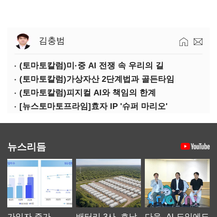
김충범
(토마토칼럼)미·중 AI 전쟁 속 우리의 길
(토마토칼럼)가상자산 2단계법과 골든타임
(토마토칼럼)피지컬 AI와 책임의 한계
[뉴스토마토프라임]효자 IP '슈퍼 마리오'
뉴스리듬
가입자 증가
배터리 3사, 호남
다음, AI 도입에도