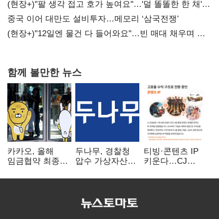
숙제
(현장+)"팔 생각 접고 호가 높여요"…'덜 똘똘한 한 채'
20억 키맞추기
중국 이어 대만도 설비투자…메모리 ‘삼국전쟁’
(현장+)"12일엔 물건 다 들어와요"…빈 매대 채우며 문
연 홈플러스
함께 볼만한 뉴스
카카오, 올해
두나무, 경찰청
티빙·콘텐츠 IP
임금협약 최종
압수 가상자산
키운다…CJ
타결…연봉 6.3%
보관 맡는다…
ENM, 하반기
인상·격려금
커스터디 사업
글로벌 확장 가속
300만원
최종 낙찰