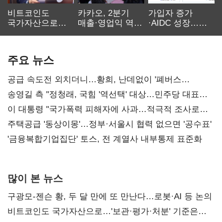
비트코인도
카카오, 2분기
가입자 증가
국가자산으로…'
매출·영업익 역대
·AIDC 성장…
보관·평가·처분'
최대…에이전트
SKT 2분기 성장
기준은 숙제
AI 수익화 관건
본궤도
주요 뉴스
공급 속도전 외치더니…황희, 난데없이 '폐버스
리모델링' 제안
송영길 측 "정청래, 국힘 '역선택' 대상…민주당 대표로
총선 지휘 못해"
이 대통령 "국가폭력 피해자에 사과…적극적 조사로
진실 밝혀야"
주택공급 '동상이몽'…정부·서울시 협력 없으면 '공수표'
'금융복합기업집단' 토스, 전 계열사 내부통제 표준화
많이 본 뉴스
구광모-젠슨 황, 두 달 만에 또 만난다…로봇·AI 등 논의
비트코인도 국가자산으로…'보관·평가·처분' 기준은