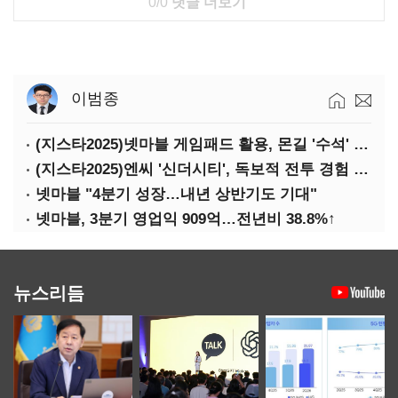
0/0
댓글 더보기
이범종
(지스타2025)넷마블 게임패드 활용, 몬길 '수석' 7대죄 '차석'
(지스타2025)엔씨 '신더시티', 독보적 전투 경험 필요
넷마블 "4분기 성장…내년 상반기도 기대"
넷마블, 3분기 영업익 909억…전년비 38.8%↑
뉴스리듬