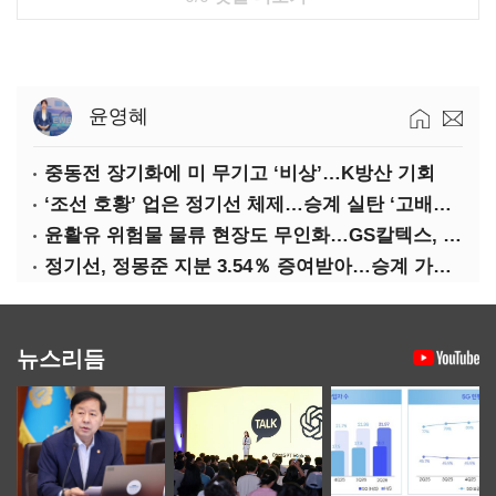
윤영혜
중동전 장기화에 미 무기고 ‘비상’…K방산 기회
‘조선 호황’ 업은 정기선 체제…승계 실탄 ‘고배당’ 주목
윤활유 위험물 물류 현장도 무인화…GS칼텍스, 디지털 전환 가속
정기선, 정몽준 지분 3.54％ 증여받아…승계 가속화
뉴스리듬