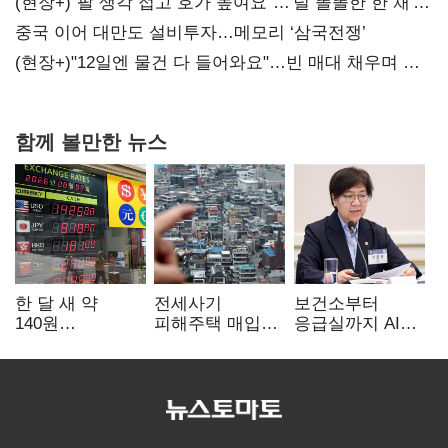
숙제
(현장+)"팔 생각 접고 호가 높여요"…'덜 똘똘한 한 채'
20억 키맞추기
중국 이어 대만도 설비투자…메모리 ‘삼국전쟁’
(현장+)"12일엔 물건 다 들어와요"…빈 매대 채우며 문
연 홈플러스
함께 볼만한 뉴스
한 달 새 약
전세사기
보건소부터
140원
피해주택 매입
응급실까지 AI
급락…'역대급
1만호 돌파…
확산…지역의료
엔저'에 원화
누적 피해자
혁신 본격화
변곡점
4만278명