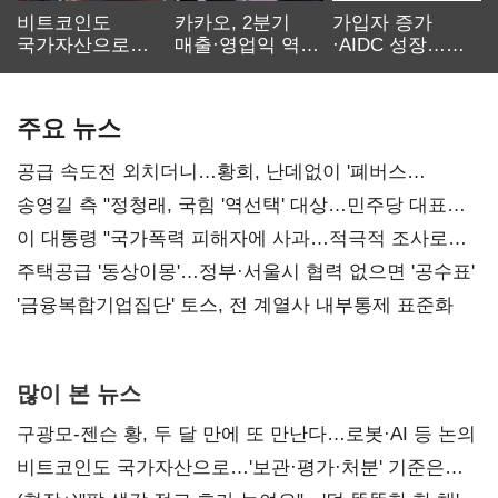
비트코인도
카카오, 2분기
가입자 증가
국가자산으로…'
매출·영업익 역대
·AIDC 성장…
보관·평가·처분'
최대…에이전트
SKT 2분기 성장
기준은 숙제
AI 수익화 관건
본궤도
주요 뉴스
공급 속도전 외치더니…황희, 난데없이 '폐버스
리모델링' 제안
송영길 측 "정청래, 국힘 '역선택' 대상…민주당 대표로
총선 지휘 못해"
이 대통령 "국가폭력 피해자에 사과…적극적 조사로
진실 밝혀야"
주택공급 '동상이몽'…정부·서울시 협력 없으면 '공수표'
'금융복합기업집단' 토스, 전 계열사 내부통제 표준화
많이 본 뉴스
구광모-젠슨 황, 두 달 만에 또 만난다…로봇·AI 등 논의
비트코인도 국가자산으로…'보관·평가·처분' 기준은