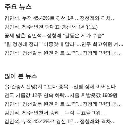
주요 뉴스
김민석, 누적 45.42%로 경선 1위…정청래와 격차
0.86%p(2보)
김민석, 제주·인천 당대표 경선서 '1위'(1보)
공세 멈춘 김민석…정청래 "갈등은 제가 수습"
"팀 정청래 정리" "이중잣대 말라"…민주 최고위원 계파
다툼 격화
김민석 "경선갈등 완전 제로 노력"…정청래 "반명 공세
사과부터"
많이 본 뉴스
(주간증시전망)지수보다 종목…선별 장세 이어진다
전국 기름값 12주 연속 하락…서울 휘발윳값 1909원
김민석 "경선갈등 완전 제로 노력"…정청래 "반명 공세
사과부터"
김민석, 제주·인천서 승리…누적 득표율 '1위
탈환'(종합)
김민석, 누적 45.42%로 경선 1위…정청래와 격차