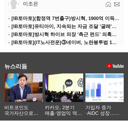
이조은
[IB토마토](합정역 7번출구)방시혁, 1900억 이득 논란…하이브 상장 진실은?
[IB토마토]유티아이, 지속되는 자금 조달 '굴레'…부채 리스크 고조
[IB토마토]방시혁 하이브 의장 '측근 펀드' 의혹…실상은 해외 투자 무산
[IB토마토](IT노사전운)③네이버, 노란봉투법 1호 되나…관건은 '진짜 주인'
뉴스리듬
비트코인도
카카오, 2분기
가입자 증가
국가자산으로…'
매출·영업익 역대
·AIDC 성장…
보관·평가·처분'
최대…에이전트
SKT 2분기 성장
기준은 숙제
AI 수익화 관건
본궤도