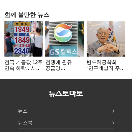
0.86%p(2보)
함께 볼만한 뉴스
전국 기름값 12주
전쟁에 원유
반도체공학회
연속 하락…서울
공급망
“연구개발직 주
휘발윳값 1909원
흔들리자…K-
52시간제
정유, 에너지안보
개선해야”
핵심으로 재부상
뉴스
뉴스북