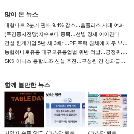
많이 본 뉴스
대형마트 2분기 판매 9.4% 감소…홈플러스 사태 여파
(주간증시전망)지수보다 종목…선별 장세 이어진다
건설 한계기업 5년 새 3배↑…PF·주택 침체에 재무 부담
확대
농협하나로유통 대규모유통업법 위반 적발…공정위,
과징금 4억6200만원 부과
SK하이닉스 통합노조 신설 추진…구성원 간 성과급
불만 확산
함께 볼만한 뉴스
가입자 순증 SKT,
(코스닥 퇴출
(코스닥 퇴출