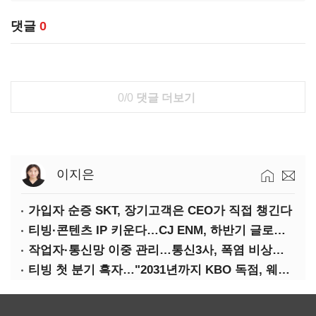
댓글
0
0/0
댓글 더보기
이지은
가입자 순증 SKT, 장기고객은 CEO가 직접 챙긴다
티빙·콘텐츠 IP 키운다…CJ ENM, 하반기 글로벌 확장 가속
작업자·통신망 이중 관리…통신3사, 폭염 비상대응 돌입
티빙 첫 분기 흑자…"2031년까지 KBO 독점, 웨이브 합병도 속도"