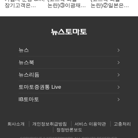
장기고객은
논란)③이광재
논란)②일본은
CEO가 직접
"과속 잡더라도
5년
챙긴다
자동차 없애지는
기다려주는데
말아야"
우리는 당장
퇴출?…
시간만으론
부족한 코스닥
구하기
뉴스
뉴스북
뉴스리듬
토마토증권통 Live
IB토마토
회사소개
개인정보취급방침
서비스 이용약관
고충처리
정정반론보도