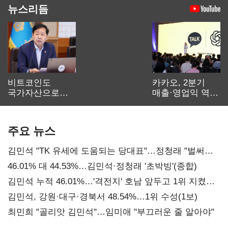
뉴스리듬
비트코인도
카카오, 2분기
국가자산으로…'
매출·영업익 역대
보관·평가·처분'
최대…에이전트
기준은 숙제
AI 수익화 관건
주요 뉴스
김민석 "TK 유세에 도움되는 당대표"…정청래 "벌써
대표된 양 당직 배분"
46.01% 대 44.53%…김민석·정청래 '초박빙'(종합)
김민석 누적 46.01%…'격전지' 호남 앞두고 1위 지켰다
(2보)
김민석, 강원·대구·경북서 48.54%…1위 수성(1보)
최민희 "골리앗 김민석"…임미애 "부끄러운 줄 알아야"