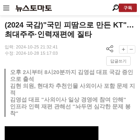
구독
(2024 국감)"국민 피땀으로 만든 KT"…
최대주주·인력재편에 질타
입력: 2024-10-25 21:32:41
수정: 2024-10-28 15:17:03
답글쓰기
오후 2시부터 8시20분까지 김영섭 대표 국감 증인
으로 출석
김현 의원, 현대차 추천인물 사외이사 포함 문제 지
적
김영섭 대표 "사외이사 일상 경영에 참여 안해"
인프라 인력 재편 관해선 "놔두면 심각한 문제 봉
착"