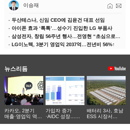
이승재
두산테스나, 신임 CEO에 김윤건 대표 선임
아이폰 효과 ‘톡톡’…성수기 진입한 LG 부품사
삼성전자, 창립 56주년 행사…전영현 “초심으로 경쟁력 회복해야”
LG이노텍, 3분기 영업익 2037억…전년비 56%↑
뉴스리듬
카카오, 2분기
가입자 증가
배터리 3사, 호남
매출·영업익 역대
·AIDC 성장…
ESS 시장서
최대…에이전트
SKT 2분기 성장
‘격돌’
AI 수익화 관건
본궤도