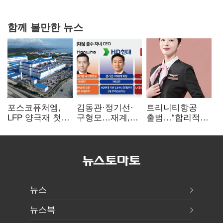
함께 볼만한 뉴스
포스코퓨처엠,
김동관·정기선·
트리니티항공
LFP 양극재 첫
구형모…재계,
출범…“합리적
대규모 공급…
1980년대생
가격·기대 이상
ESS 시장 공략
전성시대
서비스로 승부”
뉴스
뉴스북