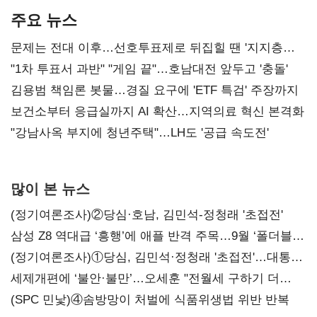
주요 뉴스
문제는 전대 이후…선호투표제로 뒤집힐 땐 '지지층
불복'
"1차 투표서 과반" "게임 끝"…호남대전 앞두고 '충돌'
김용범 책임론 봇물…경질 요구에 'ETF 특검' 주장까지
보건소부터 응급실까지 AI 확산…지역의료 혁신 본격화
"강남사옥 부지에 청년주택"…LH도 '공급 속도전'
많이 본 뉴스
(정기여론조사)②당심·호남, 김민석-정청래 '초접전'
삼성 Z8 역대급 ‘흥행’에 애플 반격 주목…9월 ‘폴더블
대전’
(정기여론조사)①당심, 김민석·정청래 '초접전'…대통령
지지도 '50% 아래로'(종합)
세제개편에 ‘불안·불만’…오세훈 "전월세 구하기 더
힘들어질 것"
(SPC 민낯)④솜방망이 처벌에 식품위생법 위반 반복