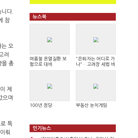
습니다.
뉴스북
에 참
가는 오
 고려
여름철 온열질환 보
"은퇴자는 어디로 가
량을 총
험으로 대비
나"…고려장 세법 비
판 확산
이 제
려갔으며
100년 정당
부동산 눈치게임
로 특
인기뉴스
 이뤄