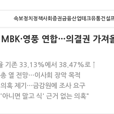
속보
정치
정책
사회
증권
금융
산업
테크
유통
건설
 MBK·영풍 연합…의결권 가져
 기존 33.13%에서 38.47%로 ↑
주총 열 전망…이사회 장악 목적
 의혹 제기…금감원에 조사 요구
'아니면 말고 식' 근거 없는 의혹"