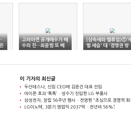
·
고려아연 공개매수가 배
(상속세와 밸류업)①'
'은
수의 진…최윤범 또 베
벌 세습' 대 '경영권 방
팅
어'…요동치는 재계
이 기자의 최신글
두산테스나, 신임 CEO에 김윤건 대표 선임
아이폰 효과 ‘톡톡’…성수기 진입한 LG 부품사
삼성전자, 창립 56주년 행사…전영현 “초심으로 경쟁력 회
LG이노텍, 3분기 영업익 2037억…전년비 56%↑