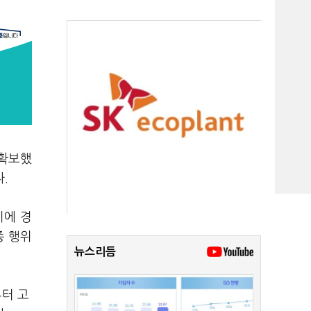
 확보했
.
이에 경
종 행위
뉴스리듬
부터 고