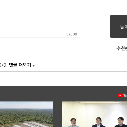
0
/
300
추천
0/0
댓글 더보기