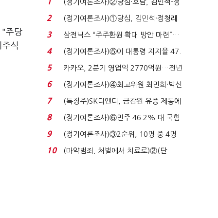
1
(정기여론조사)②당심·호남, 김민석-정
청래 '초접전'...
2
(정기여론조사)①당심, 김민석·정청래
'초접전'…대통령 ...
 "주당
3
삼전닉스 “주주환원 확대 방안 마련”…
기주식
로이터에 성명...
4
(정기여론조사)⑤이 대통령 지지율 47.
7%…일주일 만에 ...
5
카카오, 2분기 영업익 2770억원…전년
비 36% 증가...
6
(정기여론조사)④최고위원 최민희·박선
원 '양강'…서미...
7
(특징주)SK디앤디, 금감원 유증 제동에
장 초반 상한가...
8
(정기여론조사)⑥민주 46.2% 대 국힘
31.0%…오차범위 밖 ...
9
(정기여론조사)③2순위, 10명 중 4명
'송영길'…정청래 '한 ...
10
(마약범죄, 처벌에서 치료로)②(단
독)"마약은 전염병…여성...