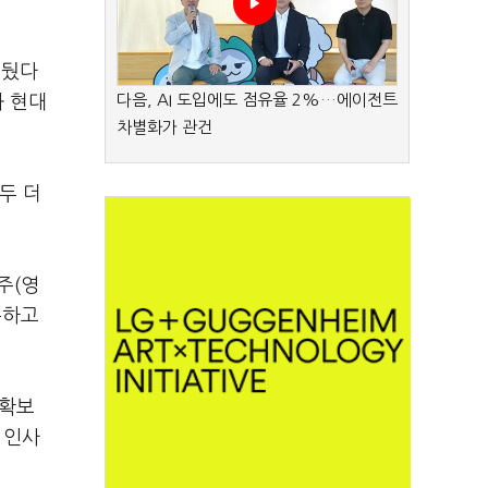
거뒀다
다음, AI 도입에도 점유율 2%…에이전트
와 현대
차별화가 관건
두 더
주(영
유하고
 확보
 인사