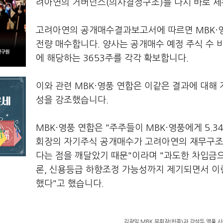
려아연의 거버넌스(의사결정구조)를 다시 바로 세
고려아연의 공개매수결과보고서에 따르면 MBK·영풍
전량 매수합니다. 양사는 공개매수 예정 주식 수 비율
에 해당하는 3653주를 각각 확보합니다.
이와 관련 MBK·영풍 연합은 이같은 결과에 대
성을 강조했습니다.
MBK·영풍 연합은 "주주들이 MBK·영풍에게 5.
회장의 자기주식 공개매수가 고려아연의 재무구조
다는 점을 깨달았기 때문"이라며 "과도한 차입금
론, 신용등급 하향조정 가능성까지 제기되면서 이런
했다"고 했습니다.
김광일 MBK 부회장(왼쪽)과 강성두 영풍 