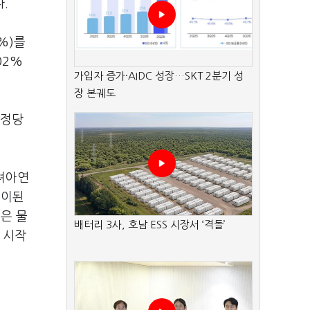
.
%)를
02%
가입자 증가·AIDC 성장…SKT 2분기 성
장 본궤도
 정당
고려아연
전이된
은 물
배터리 3사, 호남 ESS 시장서 ‘격돌’
 시작