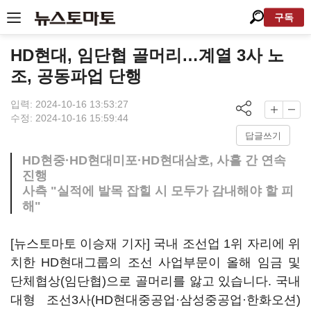
구독
HD현대, 임단협 골머리…계열 3사 노
조, 공동파업 단행
입력: 2024-10-16 13:53:27
수정: 2024-10-16 15:59:44
답글쓰기
HD현중·HD현대미포·HD현대삼호, 사흘 간 연속
진행
사측 "실적에 발목 잡힐 시 모두가 감내해야 할 피
해"
[뉴스토마토 이승재 기자] 국내 조선업 1위 자리에 위
치한 HD현대그룹의 조선 사업부문이 올해 임금 및
단체협상(임단협)으로 골머리를 앓고 있습니다. 국내
대형 조선3사(HD현대중공업·삼성중공업·한화오션)