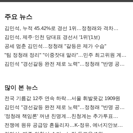
보관·평가·처분'
최대…에이전트
SKT 2분기 성장
기준은 숙제
AI 수익화 관건
본궤도
주요 뉴스
김민석, 누적 45.42%로 경선 1위…정청래와 격차
0.86%p(2보)
김민석, 제주·인천 당대표 경선서 '1위'(1보)
공세 멈춘 김민석…정청래 "갈등은 제가 수습"
"팀 정청래 정리" "이중잣대 말라"…민주 최고위원 계파
다툼 격화
김민석 "경선갈등 완전 제로 노력"…정청래 "반명 공세
사과부터"
많이 본 뉴스
전국 기름값 12주 연속 하락…서울 휘발윳값 1909원
김민석 "경선갈등 완전 제로 노력"…정청래 "반명 공세
사과부터"
'정청래 책임론' 꺼낸 친명계…친청계는 추가투표
때리기
전쟁에 원유 공급망 흔들리자…K-정유, 에너지안보