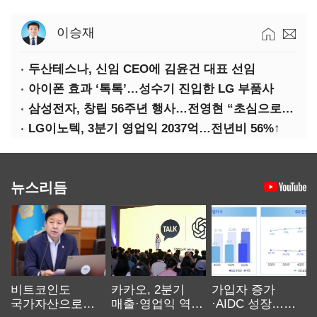
이승재
두산테스나, 신임 CEO에 김윤건 대표 선임
아이폰 효과 ‘톡톡’…성수기 진입한 LG 부품사
삼성전자, 창립 56주년 행사…전영현 “초심으로 경쟁력 회복해야”
LG이노텍, 3분기 영업익 2037억…전년비 56%↑
뉴스리듬
비트코인도
카카오, 2분기
가입자 증가
국가자산으로…'
매출·영업익 역대
·AIDC 성장…