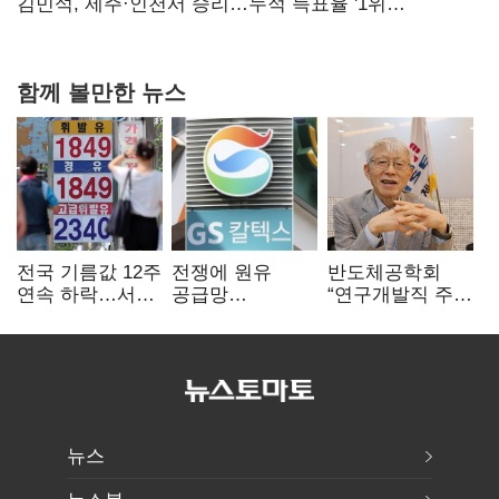
핵심으로 재부상
김민석, 제주·인천서 승리…누적 득표율 '1위
탈환'(종합)
함께 볼만한 뉴스
전국 기름값 12주
전쟁에 원유
반도체공학회
연속 하락…서울
공급망
“연구개발직 주
휘발윳값 1909원
흔들리자…K-
52시간제
정유, 에너지안보
개선해야”
핵심으로 재부상
뉴스