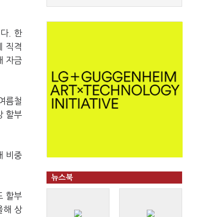
다. 한
에 직격
해 자금
 여름철
상 할부
매 비중
뉴스북
드 할부
올해 상