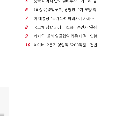
5
중국 이어 대만도 설비투자…메모리 ‘삼
국전쟁’
6
(특징주)윙입푸드, 경영진 주가 부양 의
지에 상한가...
7
이 대통령 "국가폭력 피해자에 사과…
적극적 조사로 진...
8
국고채 담합 과징금 철퇴…증권사 '충당
금 폭탄' 우려...
9
카카오, 올해 임금협약 최종 타결…연봉
6.3% 인상·격려...
10
네이버, 2분기 영업익 5203억원…전년
비 0.2% 감소...