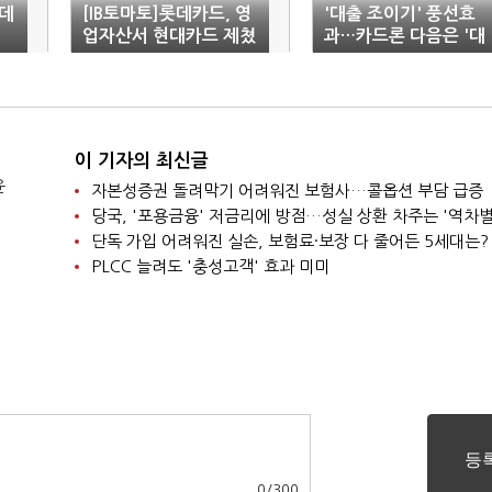
데
[IB토마토]롯데카드, 영
'대출 조이기' 풍선효
업자산서 현대카드 제쳤
과…카드론 다음은 '대
다…'성장발판' 마련
부'
이 기자의 최신글
윤
자본성증권 돌려막기 어려워진 보험사…콜옵션 부담 급증
당국, '포용금융' 저금리에 방점…성실 상환 차주는 '역차별
단독 가입 어려워진 실손, 보험료·보장 다 줄어든 5세대는?
PLCC 늘려도 '충성고객' 효과 미미
0
/
300