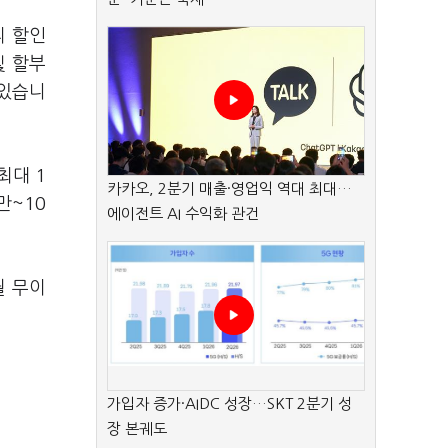
리 할인
및 할부
 있습니
최대 1
카카오, 2분기 매출·영업익 역대 최대…
만~10
에이전트 AI 수익화 관건
월 무이
가입자 증가·AIDC 성장…SKT 2분기 성
장 본궤도