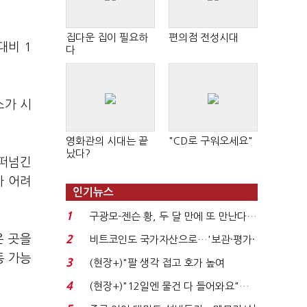
집다운 집이 필요하
편의점 전성시대
대비 1
다
소가 시
영화관의 시대는 끝
"CD로 구워오세요"
났다?
 떠넘긴
가 어려
인기뉴스
1
구광모-젠슨 황, 두 달 만에 또 만난다…
로봇·AI 등 논...
은 곳을
2
비트코인도 국가자산으로…'보관·평가·
처분' 기준은 ...
동 가능
3
(현장+)"팔 생각 접고 호가 높여
요"…'덜 똘똘한 한 채' 20...
4
(현장+)"12일엔 물건 다 들어와요"…
빈 매대 채우며 문 연 ...