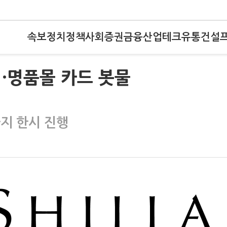
속보
정치
정책
사회
증권
금융
산업
테크
유통
건설
·명품몰 카드 봇물
까지 한시 진행