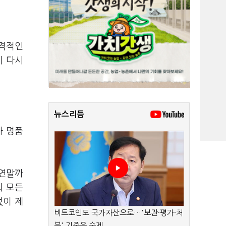
공격적인
이 다시
뉴스리듬
나 명품
 연말까
외 모든
없이 제
비트코인도 국가자산으로…'보관·평가·처
분' 기준은 숙제