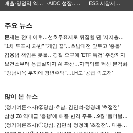
매출·영업익 역대
·AIDC 성장…
ESS 시장서
최대…에이전트
SKT 2분기 성장
‘격돌’
AI 수익화 관건
본궤도
주요 뉴스
문제는 전대 이후…선호투표제로 뒤집힐 땐 '지지층
불복'
"1차 투표서 과반" "게임 끝"…호남대전 앞두고 '충돌'
김용범 책임론 봇물…경질 요구에 'ETF 특검' 주장까지
보건소부터 응급실까지 AI 확산…지역의료 혁신 본격화
"강남사옥 부지에 청년주택"…LH도 '공급 속도전'
많이 본 뉴스
(정기여론조사)②당심·호남, 김민석-정청래 '초접전'
삼성 Z8 역대급 ‘흥행’에 애플 반격 주목…9월 ‘폴더블
대전’
(정기여론조사)①당심, 김민석·정청래 '초접전'…대통령