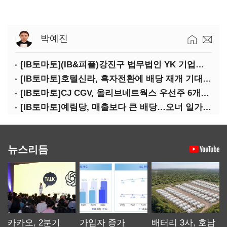
박예진
[IB토마토](IB&피플)강진구 법무법인 YK 기업거버넌스센터 센터장
[IB토마토]호텔신라, 흑자전환에 배당 재개 기대감…삼성생명도 웃을까
[IB토마토]CJ CGV, 올리브네트웍스 우선주 6개월 만에 상환…왜?
[IB토마토]예림당, 매출보다 큰 배당…오너 일가에 절반 간다
뉴스리듬
카카오, 2분기
가입자 증가
배터리 3사, 호남