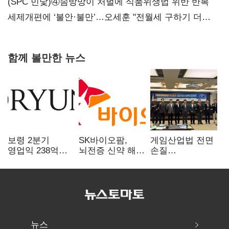
지지도 '50% 아래로'(종합)
(SPC 민낯)④솜방망이 처벌에 식품위생법 위반 반복
세제개편에 ‘불안·불만’…오세훈 "전월세 구하기 더
힘들어질 것"
함께 볼만한 뉴스
보령 2분기
SK바이오팜,
게임산업법 전면
영업익 238억…
뇌전증 신약 해외
손질
전년 대비 6.2%↓
흥행 발판…
공감대…"낡은
차세대 신약 개발
규제 걷고
속도
안전장치 촘촘히
해야"
뉴스