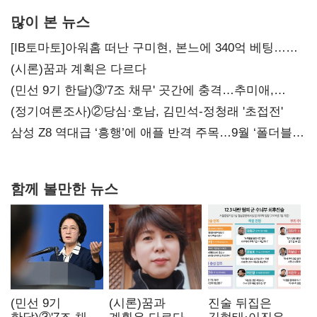
많이 본 뉴스
[IB토마토]아워홈 떠난 구미현, 본느에 340억 베팅…
가족 지배체제 구축
(시론)꿈과 계획은 다르다
(민선 9기 한달)③'7조 채무' 곳간에 충격…추미애,
20년만에 '비상재정' 선언 승부수
(정기여론조사)②당심·호남, 김민석-정청래 '초접전'
삼성 Z8 역대급 ‘흥행’에 애플 반격 주목…9월 ‘폴더블
대전’
함께 볼만한 뉴스
(민선 9기
(시론)꿈과
진술 뒤집은