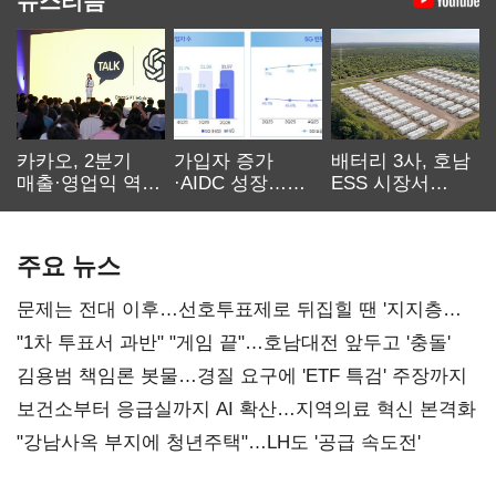
카카오, 2분기
가입자 증가
배터리 3사, 호남
매출·영업익 역대
·AIDC 성장…
ESS 시장서
최대…에이전트
SKT 2분기 성장
‘격돌’
AI 수익화 관건
본궤도
주요 뉴스
문제는 전대 이후…선호투표제로 뒤집힐 땐 '지지층
불복'
"1차 투표서 과반" "게임 끝"…호남대전 앞두고 '충돌'
김용범 책임론 봇물…경질 요구에 'ETF 특검' 주장까지
보건소부터 응급실까지 AI 확산…지역의료 혁신 본격화
"강남사옥 부지에 청년주택"…LH도 '공급 속도전'