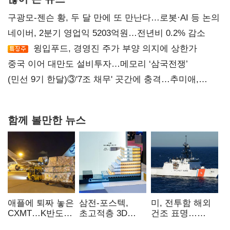
구광모-젠슨 황, 두 달 만에 또 만난다…로봇·AI 등 논의
네이버, 2분기 영업익 5203억원…전년비 0.2% 감소
윙입푸드, 경영진 주가 부양 의지에 상한가
중국 이어 대만도 설비투자…메모리 ‘삼국전쟁’
(민선 9기 한달)③'7조 채무' 곳간에 충격…추미애,
20년만에 '비상재정' 선언 승부수
함께 볼만한 뉴스
애플에 퇴짜 놓은
삼전-포스텍,
미, 전투함 해외
CXMT…K반도체
초고적층 3D
건조 표명…
협상력 ‘호재’
낸드 한계 돌파…
K조선 수주