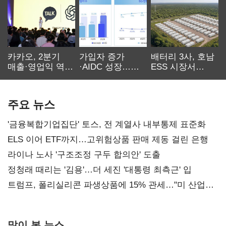
카카오, 2분기
가입자 증가
배터리 3사, 호남
매출·영업익 역대
·AIDC 성장…
ESS 시장서
최대…에이전트
SKT 2분기 성장
‘격돌’
AI 수익화 관건
본궤도
주요 뉴스
'금융복합기업집단' 토스, 전 계열사 내부통제 표준화
ELS 이어 ETF까지…고위험상품 판매 제동 걸린 은행
라이나 노사 '구조조정 구두 합의안' 도출
정청래 때리는 '김용'…더 세진 '대통령 최측근' 입
트럼프, 폴리실리콘 파생상품에 15% 관세…"미 산업
재건"
많이 본 뉴스