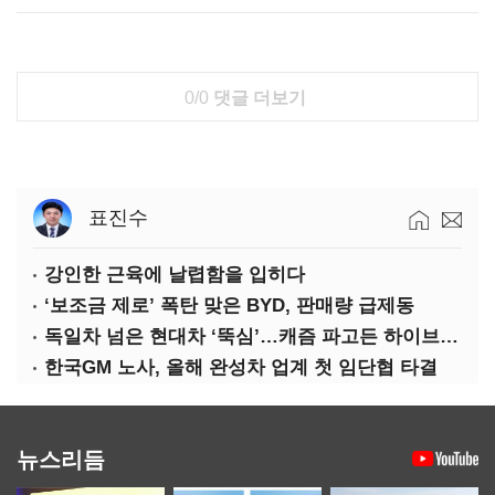
0/0
댓글 더보기
표진수
강인한 근육에 날렵함을 입히다
‘보조금 제로’ 폭탄 맞은 BYD, 판매량 급제동
독일차 넘은 현대차 ‘뚝심’…캐즘 파고든 하이브리드 역전극
한국GM 노사, 올해 완성차 업계 첫 임단협 타결
뉴스리듬