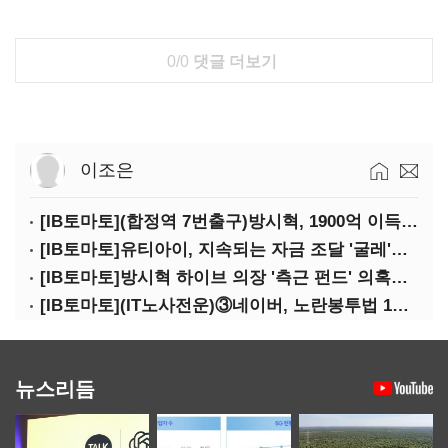
0/0
댓글 더보기
이조은
[IB토마토](합정역 7번출구)방시혁, 1900억 이득 논란…하이브 상장 진실은?
[IB토마토]유티아이, 지속되는 자금 조달 '굴레'…부채 리스크 고조
[IB토마토]방시혁 하이브 의장 '측근 펀드' 의혹…실상은 해외 투자 무산
[IB토마토](IT노사전운)③네이버, 노란봉투법 1호 되나…관건은 '진짜 주인'
뉴스리듬