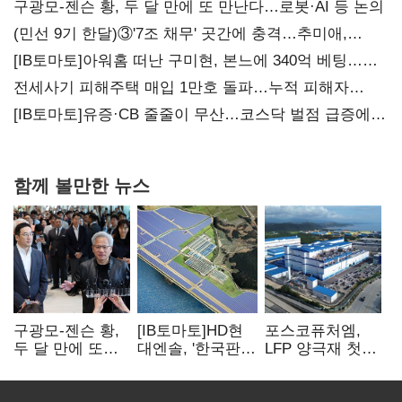
구광모-젠슨 황, 두 달 만에 또 만난다…로봇·AI 등 논의
(민선 9기 한달)③'7조 채무' 곳간에 충격…추미애,
20년만에 '비상재정' 선언 승부수
[IB토마토]아워홈 떠난 구미현, 본느에 340억 베팅…
가족 지배체제 구축
전세사기 피해주택 매입 1만호 돌파…누적 피해자
4만278명
[IB토마토]유증·CB 줄줄이 무산…코스닥 벌점 급증에
상폐 압박
함께 볼만한 뉴스
구광모-젠슨 황,
[IB토마토]HD현
포스코퓨처엠,
두 달 만에 또
대엔솔, '한국판
LFP 양극재 첫
만난다…로봇·AI
IRA' 수혜 부상…
대규모 공급…
등 논의
세액공제 선택이
ESS 시장 공략