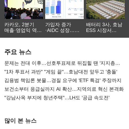
카카오, 2분기
가입자 증가
배터리 3사, 호남
매출·영업익 역대
·AIDC 성장…
ESS 시장서
최대…에이전트
SKT 2분기 성장
‘격돌’
AI 수익화 관건
본궤도
주요 뉴스
문제는 전대 이후…선호투표제로 뒤집힐 땐 '지지층
불복'
"1차 투표서 과반" "게임 끝"…호남대전 앞두고 '충돌'
김용범 책임론 봇물…경질 요구에 'ETF 특검' 주장까지
보건소부터 응급실까지 AI 확산…지역의료 혁신 본격화
"강남사옥 부지에 청년주택"…LH도 '공급 속도전'
많이 본 뉴스