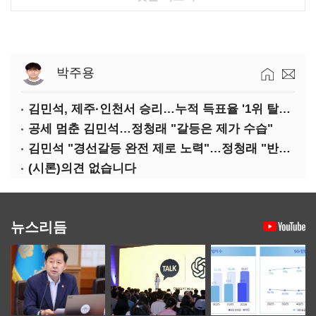
박주용
김민석, 제주·인천서 승리…누적 득표율 '1위 탈환'(종합)
공세 멈춘 김민석…정청래 "갈등은 제가 수습"
김민석 "경선갈등 완전 제로 노력"…정청래 "반명 공세 사과부터"
(시론)의견 없습니다
뉴스리듬