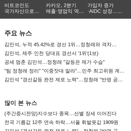
비트코인도
카카오, 2분기
가입자 증가
국가자산으로…'
매출·영업익 역대
·AIDC 성장…
보관·평가·처분'
최대…에이전트
SKT 2분기 성장
기준은 숙제
AI 수익화 관건
본궤도
주요 뉴스
김민석, 누적 45.42%로 경선 1위…정청래와 격차
0.86%p(2보)
김민석, 제주·인천 당대표 경선서 '1위'(1보)
공세 멈춘 김민석…정청래 "갈등은 제가 수습"
"팀 정청래 정리" "이중잣대 말라"…민주 최고위원 계파
다툼 격화
김민석 "경선갈등 완전 제로 노력"…정청래 "반명 공세
사과부터"
많이 본 뉴스
(주간증시전망)지수보다 종목…선별 장세 이어진다
전국 기름값 12주 연속 하락…서울 휘발윳값 1909원