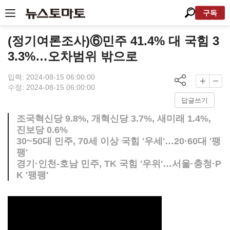
구독
(정기여론조사)⑥민주 41.4% 대 국힘 3
3.3%…오차범위 밖으로
입력: 2024-08-15 06:00:00
수정: 2024-08-15 06:00:00
답글쓰기
조국혁신당 9.8%, 개혁신당 3.7%, 새미래 1.4%,
진보당 0.6%
30~50대 민주, 70세 이상 국힘 '우세'…20·60대 '팽
팽'
경기·인천-호남 민주, TK 국힘 '우위'…서울·충청·P
K '팽팽'