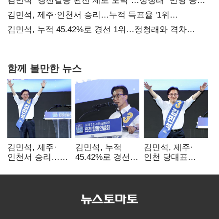
김민석 "경선갈등 완전 제로 노력"…정청래 "반명 공세
사과부터"
김민석, 제주·인천서 승리…누적 득표율 '1위
탈환'(종합)
김민석, 누적 45.42%로 경선 1위…정청래와 격차
0.86%p(2보)
함께 볼만한 뉴스
김민석, 제주·
김민석, 누적
김민석, 제주·
인천서 승리…
45.42%로 경선
인천 당대표
누적 득표율 '1위
1위…정청래와
경선서 '1위'(1보)
탈환'(종합)
격차
0.86%p(2보)