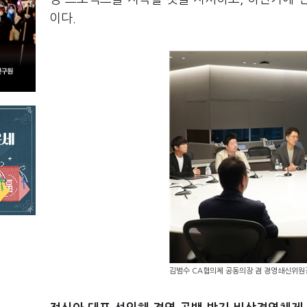
이다.
김범수 CA협의체 공동의장 겸 경영쇄신위원장