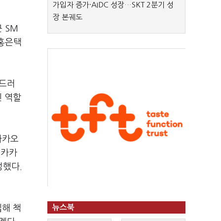
가입자 증가·AIDC 성장…SKT 2분기 성
장 본궤도
 SM
 홍은택
부드러
인 역할
 카카오
 카카
정했다.
입해 책
뉴스북