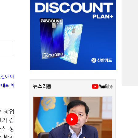
정신아 대
 대표 취
뉴스리듬
오 창업
표가 김
쇄신·상
는 방침