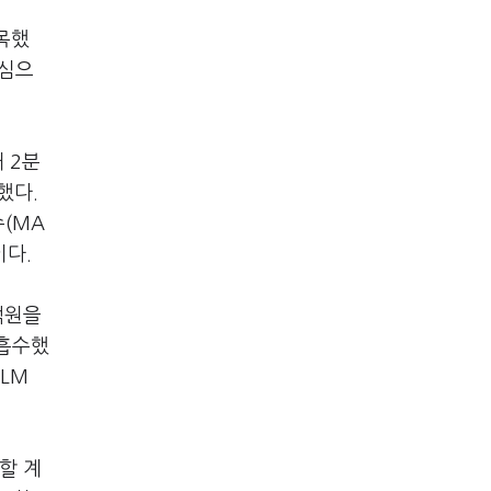
목했
중심으
 2분
했다.
수(MA
이다.
억원을
 흡수했
LM
할 계