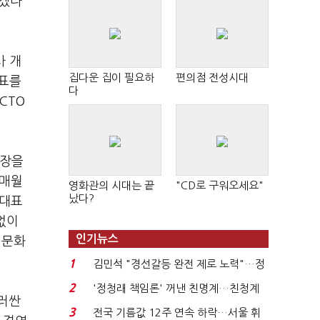
지겠다
사 개
집다운 집이 필요하
편의점 전성시대
대표를
다
CTO
원장을
 매월
영화관의 시대는 끝
"CD로 구워오세요"
났다?
 대표
없이
인기뉴스
 문화
1
김민석 "경선갈등 완전 제로 노력"…정
청래 "반명 공세 사...
2
'정청래 책임론' 꺼낸 친명계…친청계
둘러싼
는 추가투표 때리기...
3
전국 기름값 12주 연속 하락…서울 휘