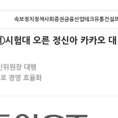
속보
정치
정책
사회
증권
금융
산업
테크
유통
건설
)①시험대 오른 정신아 카카오 대
신위원장 대행
I로 경영 효율화