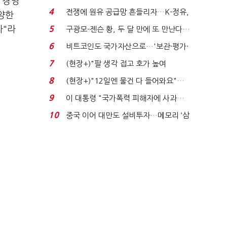
 경영
발윳값 1909원...
4
전쟁에 원유 공급망 흔들리자…K-정유,
양한
에너지안보 핵심...
다"라
5
구광모-젠슨 황, 두 달 만에 또 만난다…
로봇·AI 등 논...
6
비트코인도 국가자산으로…'보관·평가·
처분' 기준은 ...
7
(현장+)"팔 생각 접고 호가 높여
요"…'덜 똘똘한 한 채' 20...
8
(현장+)"12일엔 물건 다 들어와요"…
빈 매대 채우며 문 연 ...
9
이 대통령 "국가폭력 피해자에 사과…
적극적 조사로 진...
10
중국 이어 대만도 설비투자…메모리 ‘삼
국전쟁’