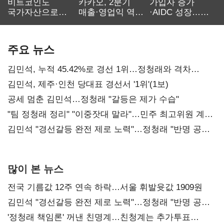
비트코인도
카카오, 2분기
가입자 증가
국가자산으로…'
매출·영업익 역대
·AIDC 성장…
보관·평가·처분'
최대…에이전트
SKT 2분기 성장
기준은 숙제
AI 수익화 관건
본궤도
주요 뉴스
김민석, 누적 45.42%로 경선 1위…정청래와 격차
0.86%p(2보)
김민석, 제주·인천 당대표 경선서 '1위'(1보)
공세 멈춘 김민석…정청래 "갈등은 제가 수습"
"팀 정청래 정리" "이중잣대 말라"…민주 최고위원 계파
다툼 격화
김민석 "경선갈등 완전 제로 노력"…정청래 "반명 공세
사과부터"
많이 본 뉴스
전국 기름값 12주 연속 하락…서울 휘발윳값 1909원
김민석 "경선갈등 완전 제로 노력"…정청래 "반명 공세
사과부터"
'정청래 책임론' 꺼낸 친명계…친청계는 추가투표