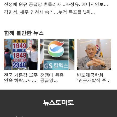
때리기
전쟁에 원유 공급망 흔들리자…K-정유, 에너지안보
핵심으로 재부상
김민석, 제주·인천서 승리…누적 득표율 '1위
탈환'(종합)
함께 볼만한 뉴스
전국 기름값 12주
전쟁에 원유
반도체공학회
연속 하락…서울
공급망
“연구개발직 주
휘발윳값 1909원
흔들리자…K-
52시간제
정유, 에너지안보
개선해야”
핵심으로 재부상