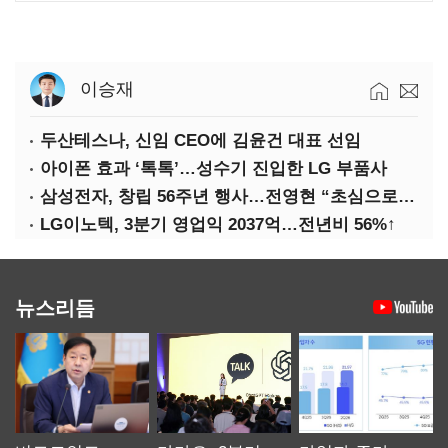
이승재
두산테스나, 신임 CEO에 김윤건 대표 선임
아이폰 효과 ‘톡톡’…성수기 진입한 LG 부품사
삼성전자, 창립 56주년 행사…전영현 “초심으로 경쟁력 회복해야”
LG이노텍, 3분기 영업익 2037억…전년비 56%↑
뉴스리듬