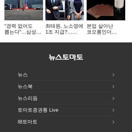
“경력 없어도
최태원, 노소영에
본업 살아난
뽑는다”…삼성
1조 지급?…
코오롱인더
·TSMC, 미
재상고 여부 주목
·HS효성…AI·
반도체 인재
배터리 소재로
쟁탈전
보폭 확대
뉴스
뉴스북
뉴스리듬
토마토증권통 Live
IB토마토