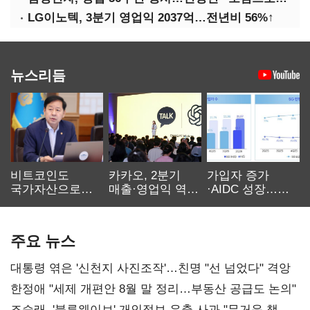
LG이노텍, 3분기 영업익 2037억…전년비 56%↑
뉴스리듬
비트코인도
카카오, 2분기
가입자 증가
국가자산으로…'
매출·영업익 역대
·AIDC 성장…
보관·평가·처분'
최대…에이전트
SKT 2분기 성장
기준은 숙제
AI 수익화 관건
본궤도
주요 뉴스
대통령 엮은 '신천지 사진조작'…친명 "선 넘었다" 격앙
한정애 "세제 개편안 8월 말 정리…부동산 공급도 논의"
조승래, '블루웨이브' 개인정보 유출 사과 "무거운 책임