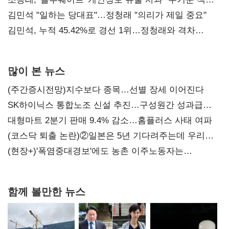
통감"
김민석 "일하는 당대표"…정청래 "의리가 제일 중요"
김민석, 누적 45.42%로 경선 1위…정청래와 격차
0.86%p(2보)
많이 본 뉴스
(주간증시전망)지수보다 종목…선별 장세 이어진다
SK하이닉스 통합노조 신설 추진…구성원간 성과급
불만 확산
대형마트 2분기 판매 9.4% 감소…홈플러스 사태 여파
(코스닥 퇴출 논란)②일본은 5년 기다려주는데 우리는
당장 퇴출?…시간만으론 부족한 코스닥 구하기
(현장+)'폭염중대경보'에도 농촌 이주노동자는
강행군…'야외작업 중지' 권고도 무시
함께 볼만한 뉴스