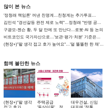
많이 본 뉴스
'정청래 책임론' 꺼낸 친명계…친청계는 추가투표
때리기
김민석 "경선갈등 완전 제로 노력"…정청래 "반명 공세
사과부터"
구광모-젠슨 황, 두 달 만에 또 만난다…로봇·AI 등 논의
비트코인도 국가자산으로…'보관·평가·처분' 기준은
숙제
(현장+)"팔 생각 접고 호가 높여요"…'덜 똘똘한 한 채'
20억 키맞추기
함께 볼만한 뉴스
(현장+)"팔 생각
주택공급
대우건설, 신임
접고 호가
'동상이몽'…정부
대표에 '정통