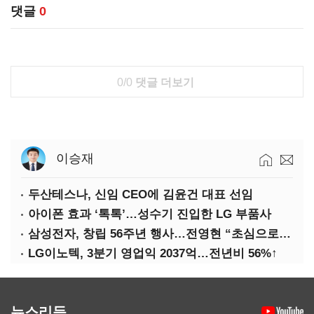
댓글
0
0/0
댓글 더보기
이승재
두산테스나, 신임 CEO에 김윤건 대표 선임
아이폰 효과 ‘톡톡’…성수기 진입한 LG 부품사
삼성전자, 창립 56주년 행사…전영현 “초심으로 경쟁력 회복해야”
LG이노텍, 3분기 영업익 2037억…전년비 56%↑
뉴스리듬