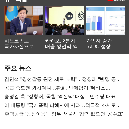
비트코인도
카카오, 2분기
가입자 증가
국가자산으로…'
매출·영업익 역대
·AIDC 성장…
보관·평가·처분'
최대…에이전트
SKT 2분기 성장
기준은 숙제
AI 수익화 관건
본궤도
주요 뉴스
김민석 "경선갈등 완전 제로 노력"…정청래 "반명 공세
사과부터"
공급 속도전 외치더니…황희, 난데없이 '폐버스
리모델링' 제안
송영길 측 "정청래, 국힘 '역선택' 대상…민주당 대표로
총선 지휘 못해"
이 대통령 "국가폭력 피해자에 사과…적극적 조사로
진실 밝혀야"
주택공급 '동상이몽'…정부·서울시 협력 없으면 '공수표'