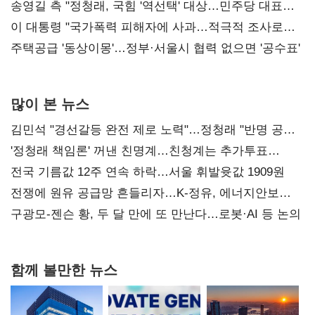
리모델링' 제안
송영길 측 "정청래, 국힘 '역선택' 대상…민주당 대표로
총선 지휘 못해"
이 대통령 "국가폭력 피해자에 사과…적극적 조사로
진실 밝혀야"
주택공급 '동상이몽'…정부·서울시 협력 없으면 '공수표'
많이 본 뉴스
김민석 "경선갈등 완전 제로 노력"…정청래 "반명 공세
사과부터"
'정청래 책임론' 꺼낸 친명계…친청계는 추가투표
때리기
전국 기름값 12주 연속 하락…서울 휘발윳값 1909원
전쟁에 원유 공급망 흔들리자…K-정유, 에너지안보
핵심으로 재부상
구광모-젠슨 황, 두 달 만에 또 만난다…로봇·AI 등 논의
함께 볼만한 뉴스