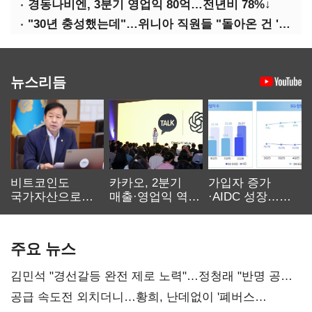
경동나비엔, 3분기 영업익 80억…전년비 78%↓
"30년 충성했는데"…위니아 직원들 "돌아온 건 '배신'"
뉴스리듬
비트코인도
카카오, 2분기
가입자 증가
국가자산으로…'
매출·영업익 역대
·AIDC 성장…
보관·평가·처분'
최대…에이전트
SKT 2분기 성장
기준은 숙제
AI 수익화 관건
본궤도
주요 뉴스
김민석 "경선갈등 완전 제로 노력"…정청래 "반명 공세
사과부터"
공급 속도전 외치더니…황희, 난데없이 '폐버스