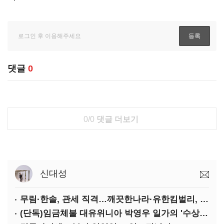
댓글
0
0/0
댓글 더보기
신대성
무림·한솔, 관세 직격…깨끗한나라·유한킴벌리, 수익성 악화
(단독)임금체불 대유위니아 박영우 일가의 '수상한 별장'