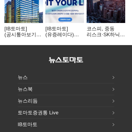
[IB토마토]
[IB토마토]
코스피, 중동
(공시톺아보기)
(유증레이다)
리스크·SK하닉
수주 공시, 왜
툴젠, 조달액
5% 급락에
바로 매출로
3분의 1 토막…
뒷걸음
잡히지 않을까
특허소송
비용부터 챙긴다
뉴스
뉴스북
뉴스리듬
토마토증권통 Live
IB토마토