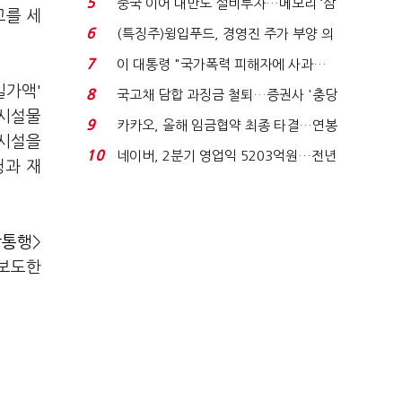
5
중국 이어 대만도 설비투자…메모리 ‘삼
교를 세
국전쟁’
6
(특징주)윙입푸드, 경영진 주가 부양 의
지에 상한가...
7
이 대통령 "국가폭력 피해자에 사과…
적극적 조사로 진...
일가액'
8
국고채 담합 과징금 철퇴…증권사 '충당
 시설물
금 폭탄' 우려...
9
카카오, 올해 임금협약 최종 타결…연봉
 시설을
6.3% 인상·격려...
10
네이버, 2분기 영업익 5203억원…전년
청과 재
비 0.2% 감소...
방통행
>
 보도한