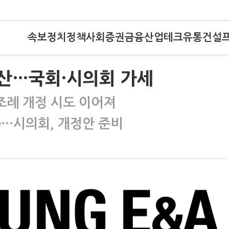
속보
정치
정책
사회
증권
금융
산업
테크
유통
건설
확산…국회·시의회 가세
조례 개정 시도 이어져
구…시의회, 개정안 준비