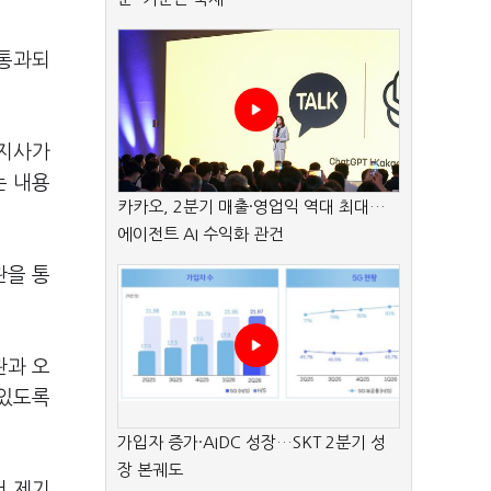
 통과되
도지사가
는 내용
카카오, 2분기 매출·영업익 역대 최대…
에이전트 AI 수익화 관건
관을 통
관과 오
 있도록
가입자 증가·AIDC 성장…SKT 2분기 성
장 본궤도
서 제기