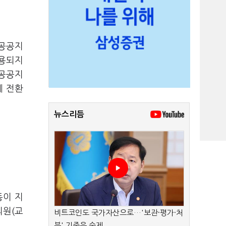
공공공지
악용되지
공공공지
예 전환
뉴스리듬
동이 지
의원(교
비트코인도 국가자산으로…'보관·평가·처
분' 기준은 숙제