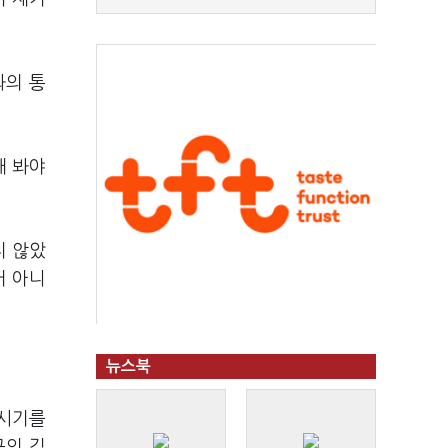
와의 통
해 봐야
지 않았
거 아니
뉴스북
 시기를
구의 김