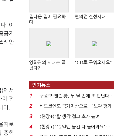
집다운 집이 필요하
편의점 전성시대
다
다. 이
공공공지
 조례안
영화관의 시대는 끝
"CD로 구워오세요"
났다?
인기뉴스
법)에서
1
구광모-젠슨 황, 두 달 만에 또 만난다…
사이 전
로봇·AI 등 논...
2
비트코인도 국가자산으로…'보관·평가·
니다.
처분' 기준은 ...
3
(현장+)"팔 생각 접고 호가 높여
교용지로
요"…'덜 똘똘한 한 채' 20...
4
(현장+)"12일엔 물건 다 들어와요"…
월 중학
빈 매대 채우며 문 연 ...