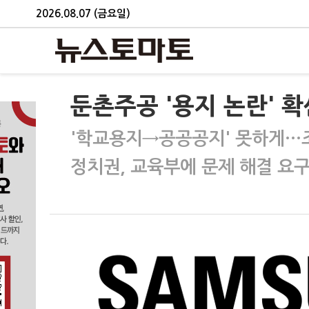
2026.08.07 (금요일)
둔촌주공 '용지 논란' 
'학교용지→공공공지' 못하게…
정치권, 교육부에 문제 해결 요