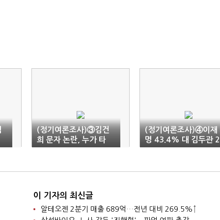
럼
(정기여론조사)③김건
(정기여론조사)④이재
희 문자 논란, 누가 타
명 43.4% 대 김두관 2
격?…38.4% "한동훈"
4.5%…이 '굳건'-김 '
대 27.0% "원희룡"
락'
이 기자의 최신글
알테오젠 2분기 매출 689억…전년 대비 269.5%↑