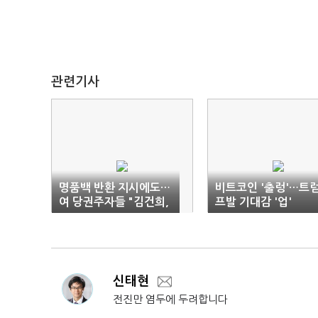
관련기사
명품백 반환 지시에도…
비트코인 '출렁'…트
여 당권주자들 "김건희,
프발 기대감 '업'
검찰 수사 필요"
신태현
전진만 염두에 두려합니다