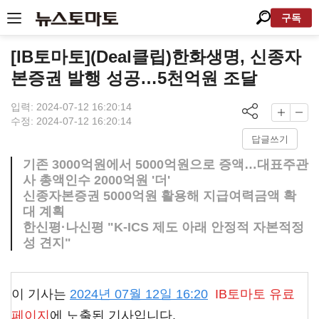
구독
[IB토마토](Deal클립)한화생명, 신종자
본증권 발행 성공…5천억원 조달
입력: 2024-07-12 16:20:14
수정: 2024-07-12 16:20:14
답글쓰기
기존 3000억원에서 5000억원으로 증액…대표주관
사 총액인수 2000억원 '더'
신종자본증권 5000억원 활용해 지급여력금액 확
대 계획
한신평·나신평 "K-ICS 제도 아래 안정적 자본적정
성 견지"
이 기사는
2024년 07월 12일 16:20
IB토마토
유료
페이지
에 노출된 기사입니다.