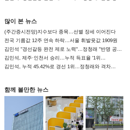
사과부터"
많이 본 뉴스
(주간증시전망)지수보다 종목…선별 장세 이어진다
전국 기름값 12주 연속 하락…서울 휘발윳값 1909원
김민석 "경선갈등 완전 제로 노력"…정청래 "반명 공세
사과부터"
김민석, 제주·인천서 승리…누적 득표율 '1위
탈환'(종합)
김민석, 누적 45.42%로 경선 1위…정청래와 격차
0.86%p(2보)
함께 볼만한 뉴스