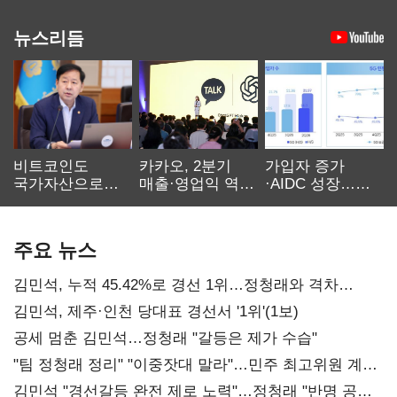
뉴스리듬
비트코인도
카카오, 2분기
가입자 증가
국가자산으로…'
매출·영업익 역대
·AIDC 성장…
보관·평가·처분'
최대…에이전트
SKT 2분기 성장
기준은 숙제
AI 수익화 관건
본궤도
주요 뉴스
김민석, 누적 45.42%로 경선 1위…정청래와 격차
0.86%p(2보)
김민석, 제주·인천 당대표 경선서 '1위'(1보)
공세 멈춘 김민석…정청래 "갈등은 제가 수습"
"팀 정청래 정리" "이중잣대 말라"…민주 최고위원 계파
다툼 격화
김민석 "경선갈등 완전 제로 노력"…정청래 "반명 공세