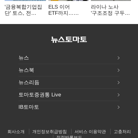
'금융복합기업집
ELS 이어
라이나 노사
단' 토스, 전
ETF까지…
'구조조정 구두
계열사 내부통제
고위험상품 판매
합의안' 도출
표준화
제동 걸린 은행
뉴스
뉴스북
뉴스리듬
토마토증권통 Live
IB토마토
회사소개
개인정보취급방침
서비스 이용약관
고충처리
정정반론보도