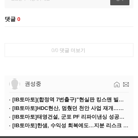
댓글
0
0/0
댓글 더보기
권성중
[IB토마토](합정역 7번출구)"현실판 킹스맨 빌런?"…일론 머스크의 양면성
[IB토마토]HDC현산, 멈췄던 천안 사업 재개…우발채무 부담 줄인다
[IB토마토]태영건설, 군포 PF 리파이낸싱 성공…후속사업 '청신호'
[IB토마토]한샘, 수익성 회복에도…지분 리스크 덮친다