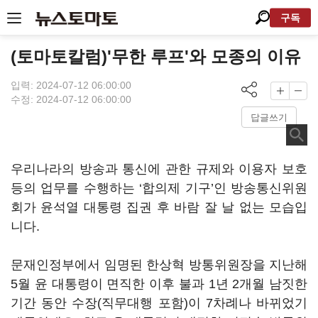
구독
(토마토칼럼)'무한 루프'와 모종의 이유
입력: 2024-07-12 06:00:00
수정: 2024-07-12 06:00:00
답글쓰기
우리나라의 방송과 통신에 관한 규제와 이용자 보호
등의 업무를 수행하는
‘
합의제 기구
’
인 방송통신위원
회가 윤석열 대통령 집권 후 바람 잘 날 없는 모습입
니다
.
문재인정부에서 임명된 한상혁 방통위원장을 지난해
5
월 윤 대통령이 면직한 이후 불과
1
년
2
개월 남짓한
기간 동안 수장
(
직무대행 포함
)
이
7
차례나 바뀌었기