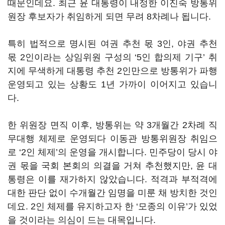
때문인데요
.
최근 윤 대통령이 내정한 이진숙 방통위
원장 후보자가 취임하게 되면 무려
8
차례나 됩니다
.
특히 법적으로 명시된 여권 추천 몫
3
인, 야권 추천
몫
2
인이라는 상임위원 구성의
‘5
인 합의제 기구
’
취
지에 무색하게 대통령 추천
2
인만으로 방통위가 파행
운영되고 있는 상황도
1
년 가까이 이어지고 있습니
다
.
한 위원장 면직 이후
,
방통위는 약
3
개월간
2
차례 직
무대행 체제로 운영되다 이동관 방통위원장 취임으
로
‘2
인 체제
’
의 운영을 개시합니다
.
민주당이 당시 야
권 몫을 국회 본회의 의결을 거쳐 추천했지만
,
윤 대
통령은 이를 재가하지 않았습니다
.
적격과 부적격에
대한 판단 없이 수개월간 임명을 미룬 채 방치한 것인
데요
. 2
인 체제를 유지하고자 한
‘
모종의 이유
’
가 있었
을 것이라는 의심이 드는 대목입니다
.