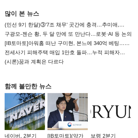
많이 본 뉴스
(민선 9기 한달)③'7조 채무' 곳간에 충격…추미애,
20년만에 '비상재정' 선언 승부수
구광모-젠슨 황, 두 달 만에 또 만난다…로봇·AI 등 논의
[IB토마토]아워홈 떠난 구미현, 본느에 340억 베팅…
가족 지배체제 구축
전세사기 피해주택 매입 1만호 돌파…누적 피해자
4만278명
(시론)꿈과 계획은 다르다
함께 볼만한 뉴스
네이버, 2분기
[IB토마토](약가
보령 2분기