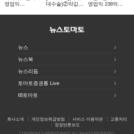
영업익
대수술)②약값
영업익 238억…
5203억원…
깎이자 R&D부터
전년 대비 6.2%↓
전년비 0.2%
축소…제약업계
감소
비상경영 돌입
뉴스
뉴스북
뉴스리듬
토마토증권통 Live
IB토마토
회사소개
개인정보취급방침
서비스 이용약관
고충처리
정정반론보도
COPYRIGHT © NEWSTOMATO. ALL RIGHTS RESERVED.