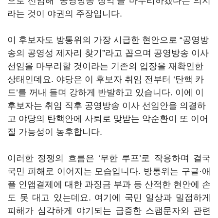
으로 선임해
‘
공영방송 장악
’
을 마무리하겠다는 의지
라는 것이 야권의 주장입니다
.
이 후보자도 방통위의 가장 시급한 현안으로
“
공영방
송의 공영성 제자리 찾기
”
라고 꼽으며 공영방송 이사
선임을 마무리할 것이라는 기존의 입장을 재확인한
상태인데요
.
야당은 이 후보자 취임 전부터
‘
탄핵 카
드
’
를 꺼내 들며 강하게 반발하고 있습니다
.
이에 이
후보자는 취임 직후 공영방송 이사 선임안을 의결하
고 야당의 탄핵안에 사퇴로 맞받는 악순환이 또 이어
질 가능성이 농후합니다
.
이러한 정쟁의 흐름은
‘
무한 루프
’
로 작용하며 결국
국민 피해로 이어지는 모습입니다
.
방통위는 구글·애
플 인앱결제에 대한 과징금 부과 등 산적한 현안에 손
도 못 대고 있는데요
.
여기에 국민 일상과 밀접하게
피해가 심각하게 야기되는 급증한 스팸문자와 관련