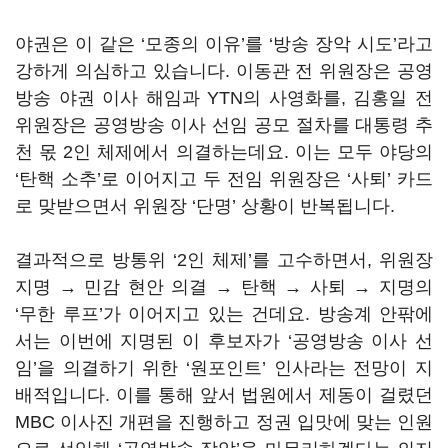
야권은 이 같은
‘
모종의 이유
’
를
‘
방송 장악 시도
’
라고
강하게 의심하고 있습니다
.
이동관 전 위원장은 공영
방송 야권 이사 해임과
YTN
의 사영화를
,
김홍일 전
위원장은 공영방송 이사 선임 공모 절차를 대통령 추
천 몫
2
인 체제에서 의결하는데요
.
이는 모두 야당의
‘
탄핵 소추
’
로 이어지고 두 전임 위원장은
‘
사퇴
’
카드
로 맞받으면서 위원장
‘
단명
’
상황이 반복됩니다
.
결과적으로 방통위
‘2
인 체제
’
를 고수하면서
,
위원장
지명
→
민감 현안 의결
→
탄핵
→
사퇴
→
지명의
‘
무한 루프
’
가 이어지고 있는 건데요
.
방송계 안팎에
서는 이번에 지명된 이 후보자가
‘
공영방송 이사 선
임
’
을 의결하기 위한
‘
원포인트
’
인사라는 전망이 지
배적입니다
.
이를 통해 앞서 법원에서 제동이 걸렸던
MBC
이사진 개편을 진행하고 정권 입맛에 맞는 인원