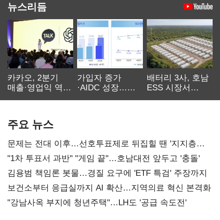
뉴스리듬
카카오, 2분기
가입자 증가
배터리 3사, 호남
매출·영업익 역대
·AIDC 성장…
ESS 시장서
최대…에이전트
SKT 2분기 성장
‘격돌’
AI 수익화 관건
본궤도
주요 뉴스
문제는 전대 이후…선호투표제로 뒤집힐 땐 '지지층
불복'
"1차 투표서 과반" "게임 끝"…호남대전 앞두고 '충돌'
김용범 책임론 봇물…경질 요구에 'ETF 특검' 주장까지
보건소부터 응급실까지 AI 확산…지역의료 혁신 본격화
"강남사옥 부지에 청년주택"…LH도 '공급 속도전'