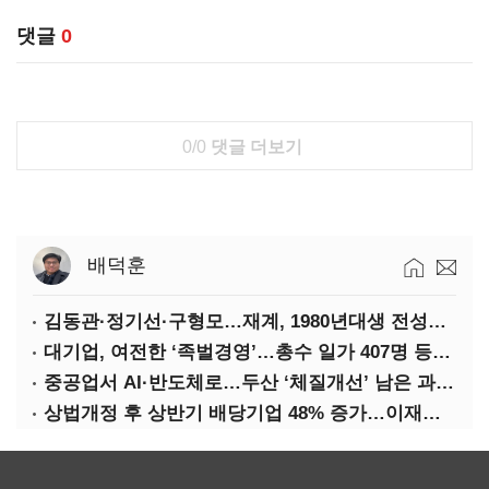
댓글
0
0/0
댓글 더보기
배덕훈
김동관·정기선·구형모…재계, 1980년대생 전성시대
대기업, 여전한 ‘족벌경영’…총수 일가 407명 등기임원
중공업서 AI·반도체로…두산 ‘체질개선’ 남은 과제는
상법개정 후 상반기 배당기업 48% 증가…이재용 배당액 728억 1위