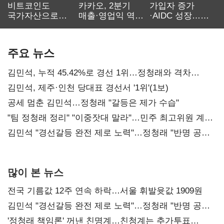
비트코인도
카카오, 2분기
가입자 증가
국가자산으로…'
매출·영업익 역대
·AIDC 성장…
보관·평가·처분'
최대…에이전트
SKT 2분기 성장
기준은 숙제
AI 수익화 관건
본궤도
주요 뉴스
김민석, 누적 45.42%로 경선 1위…정청래와 격차
0.86%p(2보)
김민석, 제주·인천 당대표 경선서 '1위'(1보)
공세 멈춘 김민석…정청래 "갈등은 제가 수습"
"팀 정청래 정리" "이중잣대 말라"…민주 최고위원 계파
다툼 격화
김민석 "경선갈등 완전 제로 노력"…정청래 "반명 공세
사과부터"
많이 본 뉴스
전국 기름값 12주 연속 하락…서울 휘발윳값 1909원
김민석 "경선갈등 완전 제로 노력"…정청래 "반명 공세
사과부터"
'정청래 책임론' 꺼낸 친명계…친청계는 추가투표