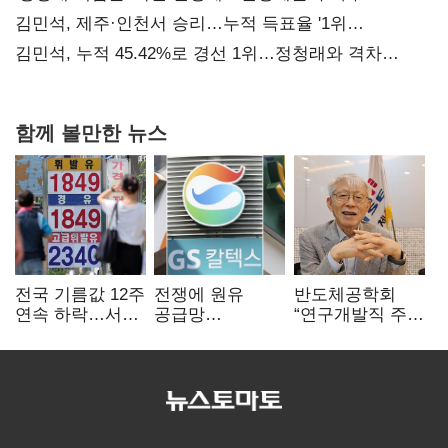
때리기
김민석, 제주·인천서 승리…누적 득표율 '1위
탈환'(종합)
김민석, 누적 45.42%로 경선 1위…정청래와 격차
0.86%p(2보)
함께 볼만한 뉴스
전국 기름값 12주
전쟁에 원유
반도체공학회
연속 하락…서울
공급망
“연구개발직 주
휘발윳값 1909원
흔들리자…K-
52시간제
정유, 에너지안보
개선해야”
핵심으로 재부상