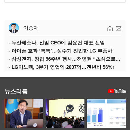
이승재
두산테스나, 신임 CEO에 김윤건 대표 선임
아이폰 효과 ‘톡톡’…성수기 진입한 LG 부품사
삼성전자, 창립 56주년 행사…전영현 “초심으로 경쟁력 회복해야”
LG이노텍, 3분기 영업익 2037억…전년비 56%↑
뉴스리듬