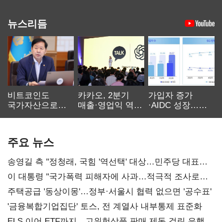
뉴스리듬
비트코인도
카카오, 2분기
가입자 증가
국가자산으로…'
매출·영업익 역대
·AIDC 성장…
보관·평가·처분'
최대…에이전트
SKT 2분기 성장
기준은 숙제
AI 수익화 관건
본궤도
주요 뉴스
송영길 측 "정청래, 국힘 '역선택' 대상…민주당 대표로
총선 지휘 못해"
이 대통령 "국가폭력 피해자에 사과…적극적 조사로
진실 밝혀야"
주택공급 '동상이몽'…정부·서울시 협력 없으면 '공수표'
'금융복합기업집단' 토스, 전 계열사 내부통제 표준화
ELS 이어 ETF까지…고위험상품 판매 제동 걸린 은행