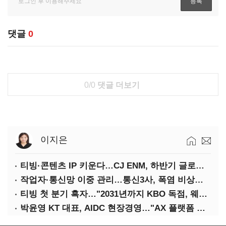
댓글
0
0/0
댓글 더보기
이지은
티빙·콘텐츠 IP 키운다…CJ ENM, 하반기 글로벌 확장 가속
작업자·통신망 이중 관리…통신3사, 폭염 비상대응 돌입
티빙 첫 분기 흑자…"2031년까지 KBO 독점, 웨이브 합병도 속도"
박윤영 KT 대표, AIDC 현장경영…"AX 플랫폼 핵심 인프라로 키운다"