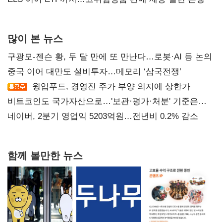
많이 본 뉴스
구광모-젠슨 황, 두 달 만에 또 만난다…로봇·AI 등 논의
중국 이어 대만도 설비투자…메모리 ‘삼국전쟁’
윙입푸드, 경영진 주가 부양 의지에 상한가
비트코인도 국가자산으로…'보관·평가·처분' 기준은
숙제
네이버, 2분기 영업익 5203억원…전년비 0.2% 감소
함께 볼만한 뉴스