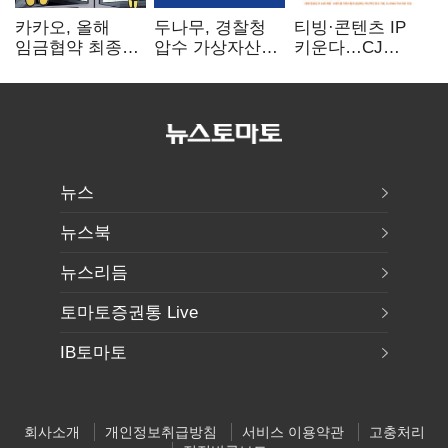
카카오, 올해
두나무, 경찰청
티빙·콘텐츠 IP
임금협약 최종
압수 가상자산
키운다…CJ
타결…연봉 6.3%
보관 맡는다…
ENM, 하반기
인상·격려금
커스터디 사업
글로벌 확장 가속
300만원
최종 낙찰
뉴스
뉴스북
뉴스리듬
토마토증권통 Live
IB토마토
회사소개
개인정보취급방침
서비스 이용약관
고충처리