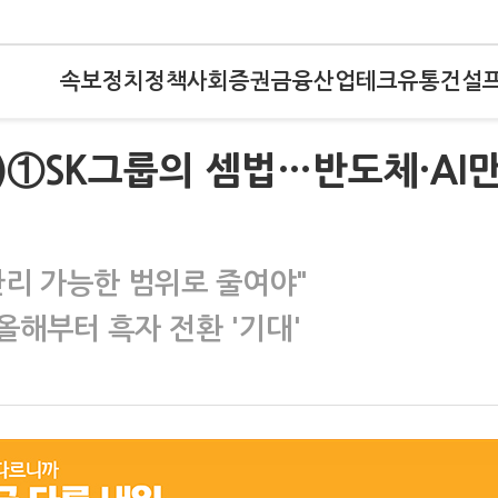
속보
정치
정책
사회
증권
금융
산업
테크
유통
건설
K)①SK그룹의 셈법…반도체·AI
관리 가능한 범위로 줄여야"
올해부터 흑자 전환 '기대'