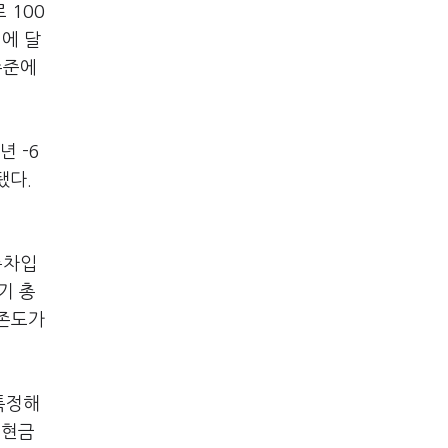
 100
원에 달
수준에
년 -6
됐다.
총차입
기 총
의존도가
특정해
여현금