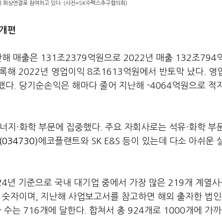
이 화상연결로 참여하고 있다. (사진=SK수펙스추구협의회)
 개편
 매출은 131조2379억원으로 2022년 매출 132조79
록해 2022년 영업이익 8조1613억원에서 반토막 났다. 
감소했다. 당기순손익은 해마다 줄어 지난해 -4064억원으로 적
에너지·화학 부문에 집중했다. 주요 자회사로는 석유·화학 부
(034730)
에코플랜트와 SK E&S 등이 있는데 다소 아쉬운
4년 기준으로 국내 대기업 중에서 가장 많은 219개 계열사
진 숫자이며, 지난해 사업보고서를 참고하면 해외 출자한 법
 수는 716개에 달한다. 합쳐서 총 924개로 1000개에 가까