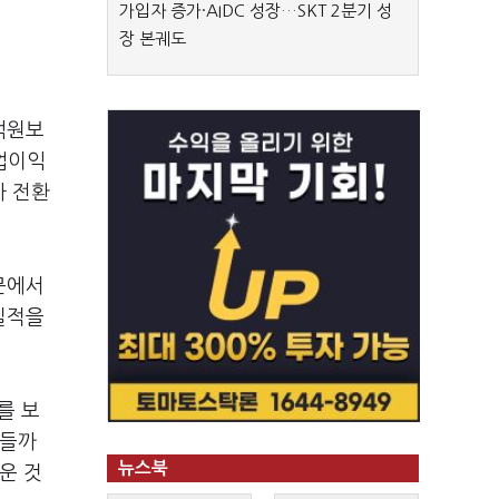
가입자 증가·AIDC 성장…SKT 2분기 성
장 본궤도
4억원보
영업이익
자 전환
문에서
 실적을
를 보
인들까
뉴스북
운 것