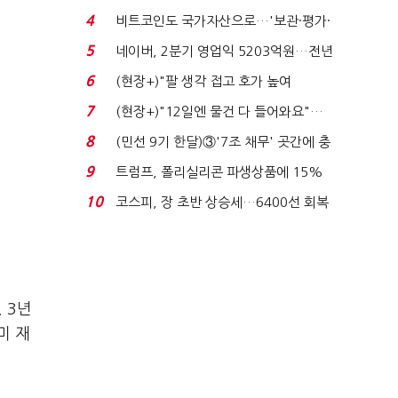
지에 상한가...
4
비트코인도 국가자산으로…'보관·평가·
처분' 기준은 ...
5
네이버, 2분기 영업익 5203억원…전년
비 0.2% 감소...
6
(현장+)"팔 생각 접고 호가 높여
요"…'덜 똘똘한 한 채' 20...
7
(현장+)"12일엔 물건 다 들어와요"…
빈 매대 채우며 문 연 ...
8
(민선 9기 한달)③'7조 채무' 곳간에 충
격…추미애, 20년...
9
트럼프, 폴리실리콘 파생상품에 15%
관세…"미 산업 재건"...
10
코스피, 장 초반 상승세…6400선 회복
시도
 3년
미 재