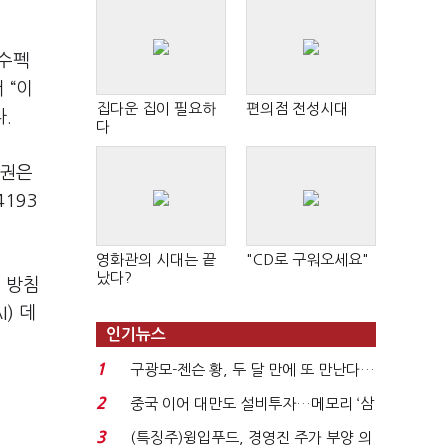
K수펙
 “이
집다운 집이 필요하
편의점 전성시대
.
다
업권은
193
영화관의 시대는 끝
"CD로 구워오세요"
났다?
 방침
) 데
인기뉴스
1
구광모-젠슨 황, 두 달 만에 또 만난다…
로봇·AI 등 논...
2
중국 이어 대만도 설비투자…메모리 ‘삼
국전쟁’
3
(특징주)윙입푸드, 경영진 주가 부양 의