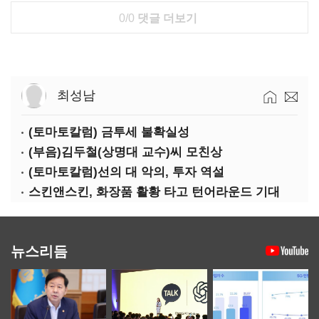
0/0
댓글 더보기
최성남
(토마토칼럼) 금투세 불확실성
(부음)김두철(상명대 교수)씨 모친상
(토마토칼럼)선의 대 악의, 투자 역설
스킨앤스킨, 화장품 활황 타고 턴어라운드 기대
뉴스리듬