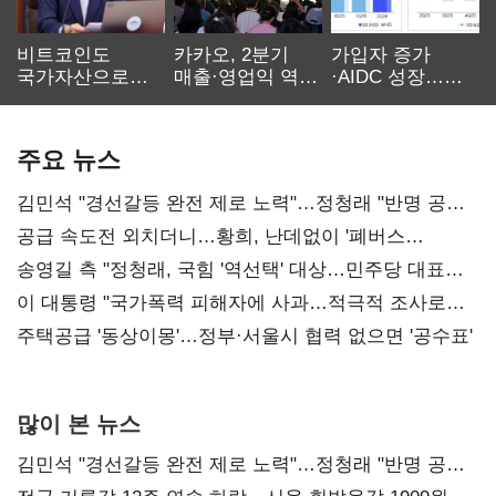
비트코인도
카카오, 2분기
가입자 증가
국가자산으로…'
매출·영업익 역대
·AIDC 성장…
보관·평가·처분'
최대…에이전트
SKT 2분기 성장
기준은 숙제
AI 수익화 관건
본궤도
주요 뉴스
김민석 "경선갈등 완전 제로 노력"…정청래 "반명 공세
사과부터"
공급 속도전 외치더니…황희, 난데없이 '폐버스
리모델링' 제안
송영길 측 "정청래, 국힘 '역선택' 대상…민주당 대표로
총선 지휘 못해"
이 대통령 "국가폭력 피해자에 사과…적극적 조사로
진실 밝혀야"
주택공급 '동상이몽'…정부·서울시 협력 없으면 '공수표'
많이 본 뉴스
김민석 "경선갈등 완전 제로 노력"…정청래 "반명 공세