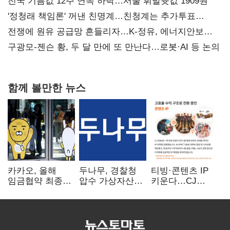
사과부터"
전국 기름값 12주 연속 하락…서울 휘발윳값 1909원
'정청래 책임론' 꺼낸 친명계…친청계는 추가투표
때리기
전쟁에 원유 공급망 흔들리자…K-정유, 에너지안보
핵심으로 재부상
구광모-젠슨 황, 두 달 만에 또 만난다…로봇·AI 등 논의
함께 볼만한 뉴스
카카오, 올해
두나무, 경찰청
티빙·콘텐츠 IP
임금협약 최종
압수 가상자산
키운다…CJ
타결…연봉 6.3%
보관 맡는다…
ENM, 하반기
인상·격려금
커스터디 사업
글로벌 확장 가속
300만원
최종 낙찰