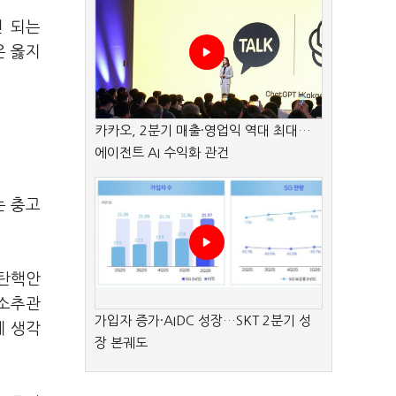
면 되는
은 옳지
카카오, 2분기 매출·영업익 역대 최대…
에이전트 AI 수익화 관건
는 충고
 탄핵안
 소추관
가입자 증가·AIDC 성장…SKT 2분기 성
게 생각
장 본궤도