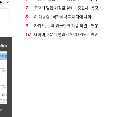
순
지에 상한가...
7
국고채 담합 과징금 철퇴…증권사 '충당
금 폭탄' 우려...
8
이 대통령 "국가폭력 피해자에 사과…
적극적 조사로 진...
9
카카오, 올해 임금협약 최종 타결…연봉
6.3% 인상·격려...
10
네이버, 2분기 영업익 5203억원…전년
비 0.2% 감소...
분기