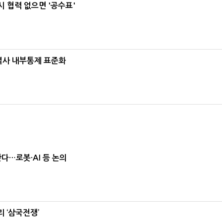
 협력 없으면 '공수표'
계열사 내부통제 표준화
난다…로봇·AI 등 논의
 ‘삼국전쟁’