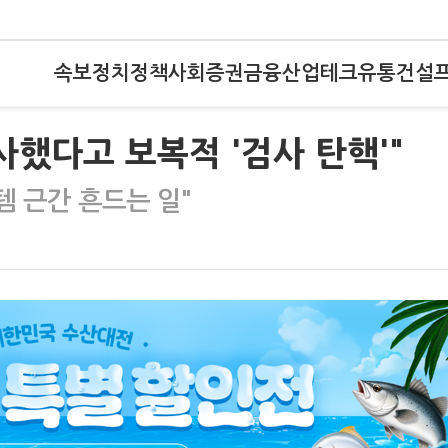
속보
정치
정책
사회
증권
금융
산업
테크
유통
건설
사했다고 보복적 '검사 탄핵'"
 근간 흔드는 일"