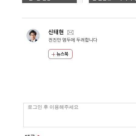
신태현
전진만 염두에 두려합니다
뉴스북