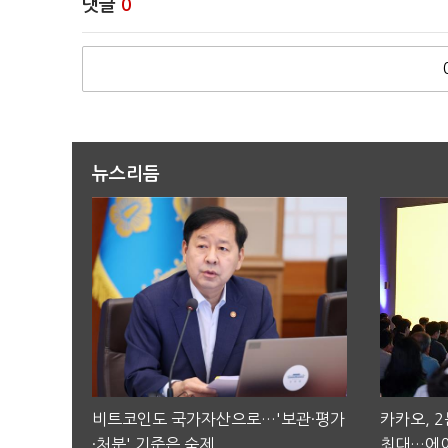
댓글
0
뉴스리듬
비트코인도 국가자산으로…'보관·평가
카카오, 
·처분' 기준은 숙제
최대…에이