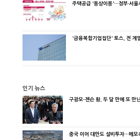
주택공급 '동상이몽'…정부·서울시
'금융복합기업집단' 토스, 전 
인기 뉴스
구광모-젠슨 황, 두 달 만에 또 만
중국 이어 대만도 설비투자…메모리