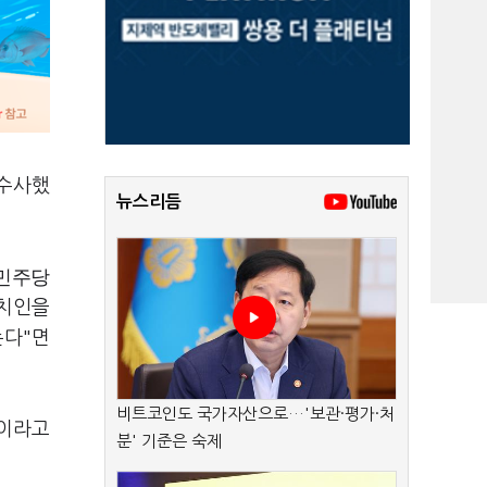
 수사했
뉴스리듬
민주당
정치인을
는다"면
비트코인도 국가자산으로…'보관·평가·처
일이라고
분' 기준은 숙제