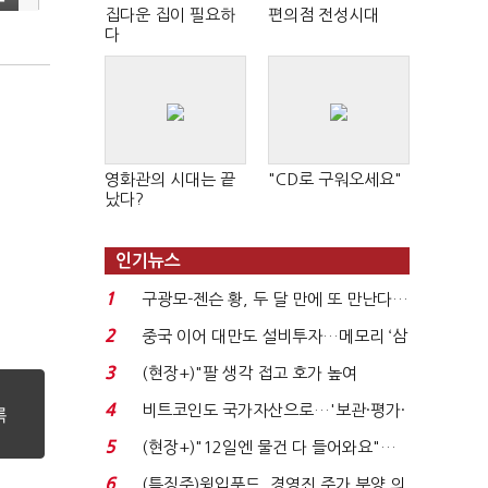
집다운 집이 필요하
편의점 전성시대
다
영화관의 시대는 끝
"CD로 구워오세요"
났다?
인기뉴스
1
구광모-젠슨 황, 두 달 만에 또 만난다…
로봇·AI 등 논...
2
중국 이어 대만도 설비투자…메모리 ‘삼
국전쟁’
3
(현장+)"팔 생각 접고 호가 높여
요"…'덜 똘똘한 한 채' 20...
4
비트코인도 국가자산으로…'보관·평가·
처분' 기준은 ...
5
(현장+)"12일엔 물건 다 들어와요"…
빈 매대 채우며 문 연 ...
6
(특징주)윙입푸드, 경영진 주가 부양 의