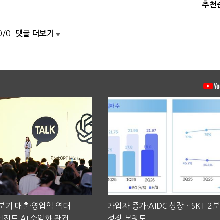
추천
0/0
댓글 더보기
2분기 매출·영업익 역대
가입자 증가·AIDC 성장…SKT 2
전트 AI 수익화 관건
성장 본궤도