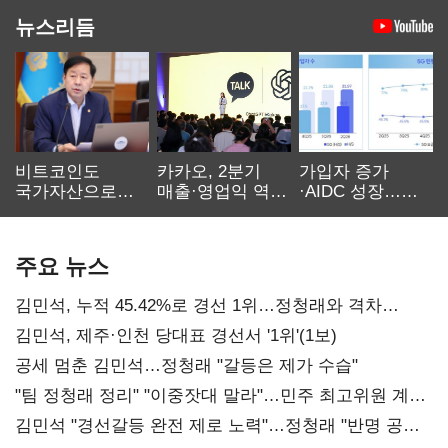
뉴스리듬
비트코인도
카카오, 2분기
가입자 증가
국가자산으로…'
매출·영업익 역대
·AIDC 성장…
보관·평가·처분'
최대…에이전트
SKT 2분기 성장
기준은 숙제
AI 수익화 관건
본궤도
주요 뉴스
김민석, 누적 45.42%로 경선 1위…정청래와 격차
0.86%p(2보)
김민석, 제주·인천 당대표 경선서 '1위'(1보)
공세 멈춘 김민석…정청래 "갈등은 제가 수습"
"팀 정청래 정리" "이중잣대 말라"…민주 최고위원 계파
다툼 격화
김민석 "경선갈등 완전 제로 노력"…정청래 "반명 공세