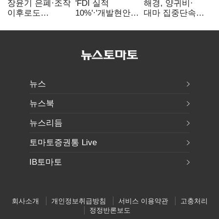
장윤기 은폐·조작
'FDI 실적
해경, 양귀비·
이후로도
10%'·'개발현안
대마 집중단속…
정보유출·
산적'…
4개월 동안
내부비위…경찰
인천경제청장
249명 검거
신뢰는 어디에
구원투수 찾기
뉴스
뉴스북
뉴스리듬
토마토증권통 Live
IB토마토
회사소개
개인정보취급방침
서비스 이용약관
고충처리
정정반론보도