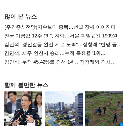
사과부터"
많이 본 뉴스
(주간증시전망)지수보다 종목…선별 장세 이어진다
전국 기름값 12주 연속 하락…서울 휘발윳값 1909원
김민석 "경선갈등 완전 제로 노력"…정청래 "반명 공세
사과부터"
김민석, 제주·인천서 승리…누적 득표율 '1위
탈환'(종합)
김민석, 누적 45.42%로 경선 1위…정청래와 격차
0.86%p(2보)
함께 볼만한 뉴스