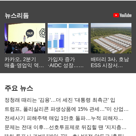
뉴스리듬
카카오, 2분기
가입자 증가
배터리 3사, 호남
매출·영업익 역대
·AIDC 성장…
ESS 시장서
최대…에이전트
SKT 2분기 성장
‘격돌’
AI 수익화 관건
본궤도
주요 뉴스
정청래 때리는 '김용'…더 세진 '대통령 최측근' 입
트럼프, 폴리실리콘 파생상품에 15% 관세…"미 산업
재건"
전세사기 피해주택 매입 1만호 돌파…누적 피해자
4만278명
문제는 전대 이후…선호투표제로 뒤집힐 땐 '지지층