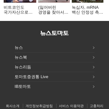
비트코인도
(잃어버린
녹십자, mRNA
국가자산으로…'
경영을 찾아서)
백신 안정성 측정
보관·평가·처분'
발베크행 열차와
기술 확보
기준은 숙제
속도의 환상:
디지털 전환과
물류 혁신의
포용적 노동 전략
뉴스
뉴스북
뉴스리듬
토마토증권통 Live
IB토마토
회사소개
개인정보취급방침
서비스 이용약관
고충처리