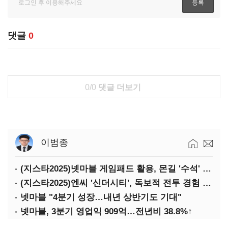
댓글
0
0/0
댓글 더보기
이범종
(지스타2025)넷마블 게임패드 활용, 몬길 '수석' 7대죄 '차석'
(지스타2025)엔씨 '신더시티', 독보적 전투 경험 필요
넷마블 "4분기 성장…내년 상반기도 기대"
넷마블, 3분기 영업익 909억…전년비 38.8%↑