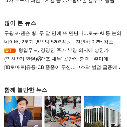
불복'
"1차 투표서 과반" "게임 끝"…호남대전 앞두고 '충돌'
많이 본 뉴스
구광모-젠슨 황, 두 달 만에 또 만난다…로봇·AI 등 논의
네이버, 2분기 영업익 5203억원…전년비 0.2% 감소
윙입푸드, 경영진 주가 부양 의지에 상한가
(민선 9기 한달)③'7조 채무' 곳간에 충격…추미애,
20년만에 '비상재정' 선언 승부수
[IB토마토]유증·CB 줄줄이 무산…코스닥 벌점 급증에
상폐 압박
함께 볼만한 뉴스