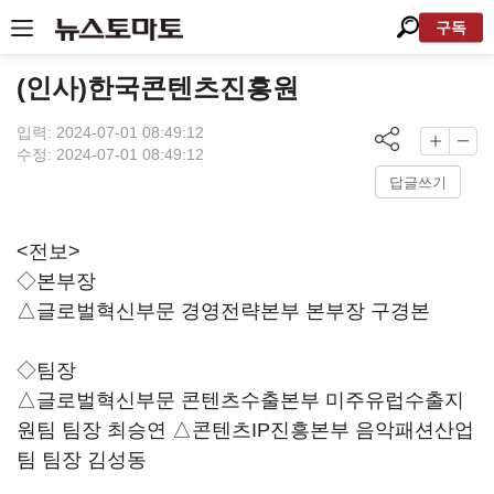
구독
(인사)한국콘텐츠진흥원
입력: 2024-07-01 08:49:12
수정: 2024-07-01 08:49:12
답글쓰기
<전보>
◇본부장
△글로벌혁신부문 경영전략본부 본부장 구경본
◇팀장
△글로벌혁신부문 콘텐츠수출본부 미주유럽수출지
원팀 팀장 최승연 △콘텐츠IP진흥본부 음악패션산업
팀 팀장 김성동