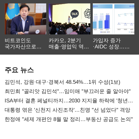
비트코인도
카카오, 2분기
가입자 증가
국가자산으로…'
매출·영업익 역대
·AIDC 성장…
보관·평가·처분'
최대…에이전트
SKT 2분기 성장
기준은 숙제
AI 수익화 관건
본궤도
주요 뉴스
김민석, 강원·대구·경북서 48.54%…1위 수성(1보)
최민희 "골리앗 김민석"…임미애 "부끄러운 줄 알아야"
ISA부터 결혼 페널티까지…2030 지지율 하락에 '청년
챙기기'
대통령 엮은 '신천지 사진조작'…친명 "선 넘었다" 격앙
한정애 "세제 개편안 8월 말 정리…부동산 공급도 논의"