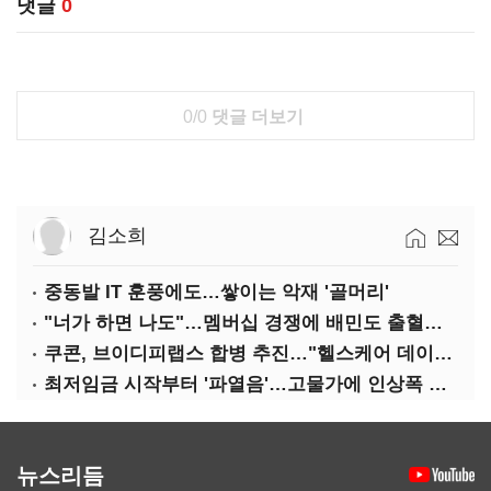
댓글
0
0/0
댓글 더보기
김소희
중동발 IT 훈풍에도…쌓이는 악재 '골머리'
"너가 하면 나도"…멤버십 경쟁에 배민도 출혈경쟁
쿠콘, 브이디피랩스 합병 추진…"헬스케어 데이터 플랫폼 확대"
최저임금 시작부터 '파열음'…고물가에 인상폭 갈등
뉴스리듬