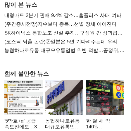
많이 본 뉴스
대형마트 2분기 판매 9.4% 감소…홈플러스 사태 여파
(주간증시전망)지수보다 종목…선별 장세 이어진다
SK하이닉스 통합노조 신설 추진…구성원 간 성과급
불만 확산
(코스닥 퇴출 논란)②일본은 5년 기다려주는데 우리는
당장 퇴출?…시간만으론 부족한 코스닥 구하기
농협하나로유통 대규모유통업법 위반 적발…공정위,
과징금 4억6200만원 부과
함께 볼만한 뉴스
'5만호+α' 공급
농협하나로유통
한 달 새 약
속도전에도…3대
대규모유통업법
140원