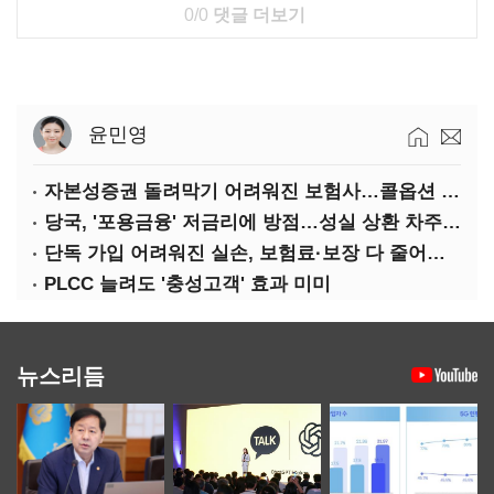
0/0
댓글 더보기
윤민영
자본성증권 돌려막기 어려워진 보험사…콜옵션 부담 급증
당국, '포용금융' 저금리에 방점…성실 상환 차주는 '역차별'
단독 가입 어려워진 실손, 보험료·보장 다 줄어든 5세대는?
PLCC 늘려도 '충성고객' 효과 미미
뉴스리듬