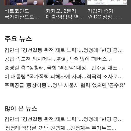
비트코인도
카카오, 2분기
가입자 증가
국가자산으로…'
매출·영업익 역대
·AIDC 성장…
보관·평가·처분'
최대…에이전트
SKT 2분기 성장
기준은 숙제
AI 수익화 관건
본궤도
주요 뉴스
김민석 "경선갈등 완전 제로 노력"…정청래 "반명 공세
사과부터"
공급 속도전 외치더니…황희, 난데없이 '폐버스
리모델링' 제안
송영길 측 "정청래, 국힘 '역선택' 대상…민주당 대표로
총선 지휘 못해"
이 대통령 "국가폭력 피해자에 사과…적극적 조사로
진실 밝혀야"
주택공급 '동상이몽'…정부·서울시 협력 없으면 '공수표'
많이 본 뉴스
김민석 "경선갈등 완전 제로 노력"…정청래 "반명 공세
사과부터"
'정청래 책임론' 꺼낸 친명계…친청계는 추가투표