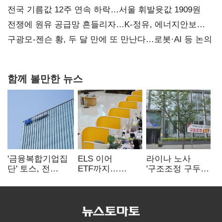
때리기
전국 기름값 12주 연속 하락…서울 휘발윳값 1909원
전쟁에 원유 공급망 흔들리자…K-정유, 에너지안보
핵심으로 재부상
구광모-젠슨 황, 두 달 만에 또 만난다…로봇·AI 등 논의
함께 볼만한 뉴스
'금융복합기업집
ELS 이어
라이나 노사
단' 토스, 전
ETF까지…
'구조조정 구두
계열사 내부통제
고위험상품 판매
합의안' 도출
표준화
제동 걸린 은행