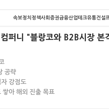
속보
정치
정책
사회
증권
금융
산업
테크
유통
건설
컴퍼니 "블랑코와 B2B시장 본
코
장 공략
업자 강점도
 쌓아 해외 진출 목표