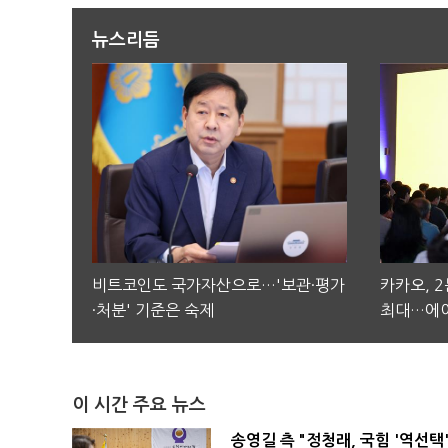
뉴스리듬
비트코인도 국가자산으로…'보관·평가
카카오, 
·처분' 기준은 숙제
최대…에이
이 시간 주요 뉴스
송영길 측 "정청래, 국힘 '역선