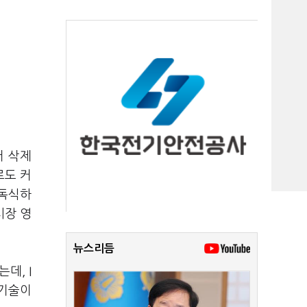
터 삭제
로도 커
 독식하
시장 영
뉴스리듬
데, I
 기술이