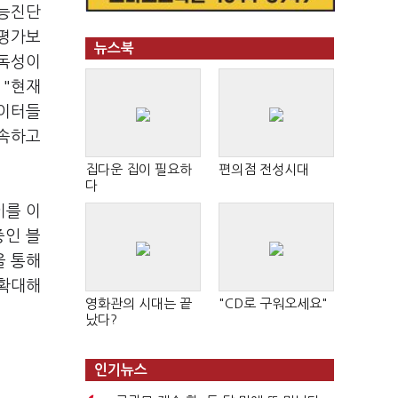
성능진단
 평가보
뉴스북
가독성이
 "현재
데이터들
지속하고
집다운 집이 필요하
편의점 전성시대
다
이를 이
중인 블
을 통해
 확대해
영화관의 시대는 끝
"CD로 구워오세요"
났다?
인기뉴스