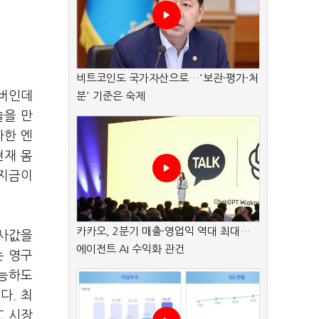
비트코인도 국가자산으로…'보관·평가·처
멤버인데
분' 기준은 숙제
술을 만
사한 엔
현재 몸
 지금이
카카오, 2분기 매출·영업익 역대 최대…
헥사값을
에이전트 AI 수익화 관건
는 영구
가능하도
다. 최
C 시장