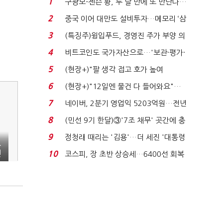
1
구광모-젠슨 황, 두 달 만에 또 만난다…
로봇·AI 등 논...
2
중국 이어 대만도 설비투자…메모리 ‘삼
국전쟁’
3
(특징주)윙입푸드, 경영진 주가 부양 의
지에 상한가...
4
비트코인도 국가자산으로…'보관·평가·
처분' 기준은 ...
5
(현장+)"팔 생각 접고 호가 높여
요"…'덜 똘똘한 한 채' 20...
6
(현장+)"12일엔 물건 다 들어와요"…
빈 매대 채우며 문 연 ...
7
네이버, 2분기 영업익 5203억원…전년
비 0.2% 감소...
8
(민선 9기 한달)③'7조 채무' 곳간에 충
격…추미애, 20년...
9
정청래 때리는 '김용'…더 세진 '대통령
도
최측근' 입...
엔
10
코스피, 장 초반 상승세…6400선 회복
시도