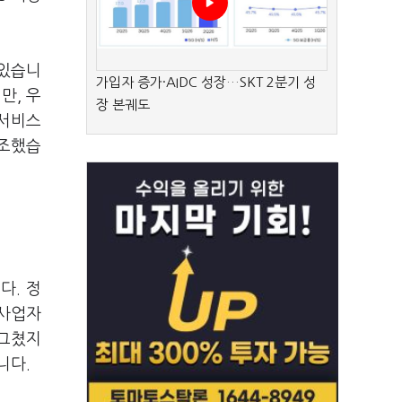
 있습니
가입자 증가·AIDC 성장…SKT 2분기 성
만, 우
장 본궤도
 서비스
강조했습
다. 정
래사업자
 그쳤지
됩니다.