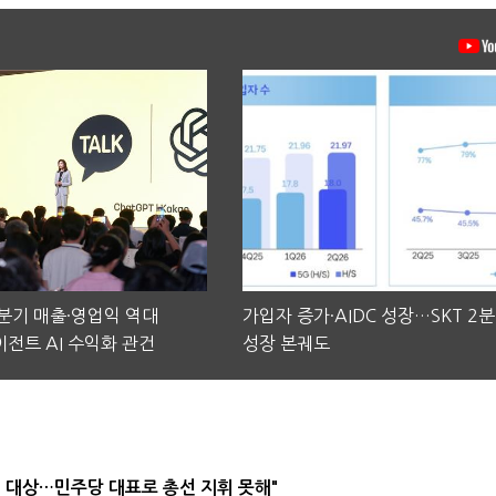
2분기 매출·영업익 역대
가입자 증가·AIDC 성장…SKT 2
전트 AI 수익화 관건
성장 본궤도
택' 대상…민주당 대표로 총선 지휘 못해"