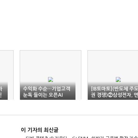
바
수익화 수순…기업고객
[IB토마토](반도체 주
진
눈독 들이는 오픈AI
권 경쟁)②삼성전자, 
비디아 테스트 '막바
지'…'AI 턴키'로 공략
전환
이 기자의 최신글