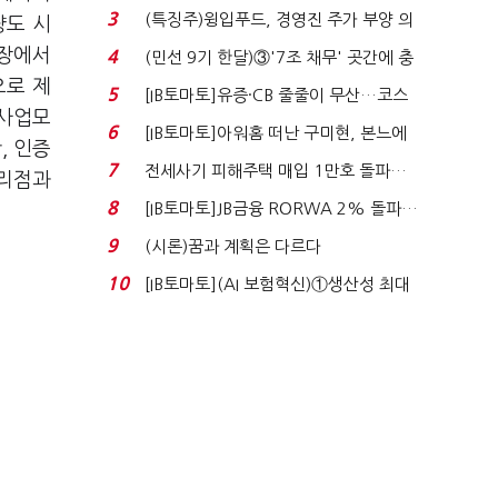
비 0.2% 감소...
3
(특징주)윙입푸드, 경영진 주가 부양 의
량도 시
지에 상한가...
시장에서
4
(민선 9기 한달)③'7조 채무' 곳간에 충
으로 제
격…추미애, 20년...
5
[IB토마토]유증·CB 줄줄이 무산…코스
 사업모
닥 벌점 급증에 ...
6
[IB토마토]아워홈 떠난 구미현, 본느에
, 인증
340억 베팅…가...
7
전세사기 피해주택 매입 1만호 돌파…
대리점과
누적 피해자 4만2...
8
[IB토마토]JB금융 RORWA 2% 돌파…
실적 견인은 은행 ...
9
(시론)꿈과 계획은 다르다
10
[IB토마토](AI 보험혁신)①생산성 최대
80% 개선…현실...