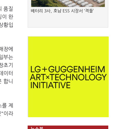
의 품질
배터리 3사, 호남 ESS 시장서 ‘격돌’
칭이 완
 상황입
 매장에
 일부는
공장초기
 데이터
곤 합니
스를 제
것"이라