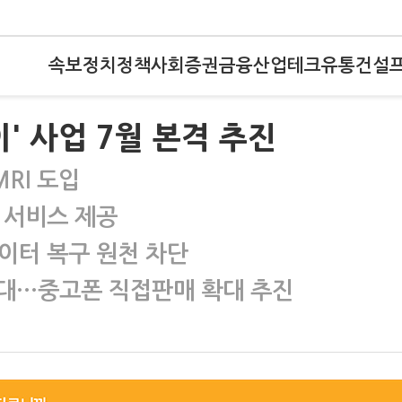
속보
정치
정책
사회
증권
금융
산업
테크
유통
건설
이' 사업 7월 본격 추진
RI 도입
 서비스 제공
터 복구 원천 차단
기대…중고폰 직접판매 확대 추진