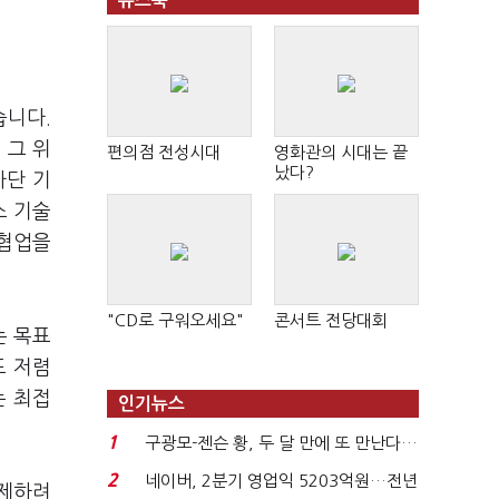
뉴스북
습니다.
 그 위
편의점 전성시대
영화관의 시대는 끝
났다?
차단 기
스 기술
 협업을
"CD로 구워오세요"
콘서트 전당대회
는 목표
도 저렴
는 최접
인기뉴스
1
구광모-젠슨 황, 두 달 만에 또 만난다…
로봇·AI 등 논...
2
네이버, 2분기 영업익 5203억원…전년
삭제하려