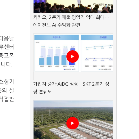
카카오, 2분기 매출·영업익 역대 최대…
에이전트 AI 수익화 관건
 다음달
물류센터
 중고폰
니다.
 소형기
가입자 증가·AIDC 성장…SKT 2분기 성
폰의 실
장 본궤도
 직접판