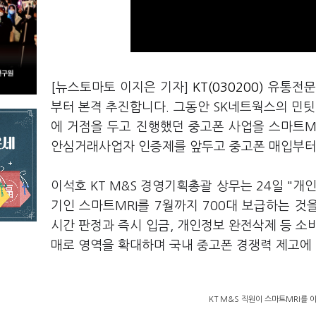
[뉴스토마토 이지은 기자]
KT(030200)
유통전문 
부터 본격 추진합니다. 그동안 SK네트웍스의 민
에 거점을 두고 진행했던 중고폰 사업을 스마트MR
안심거래사업자 인증제를 앞두고 중고폰 매입부터 
이석호 KT M&S 경영기획총괄 상무는 24일 "개
기인 스마트MRI를 7월까지 700대 보급하는 것
시간 판정과 즉시 입금, 개인정보 완전삭제 등 소
매로 영역을 확대하며 국내 중고폰 경쟁력 제고에
KT M&S 직원이 스마트MRI를 