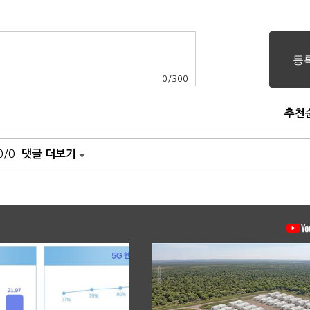
0
/
300
추천
0/0
댓글 더보기