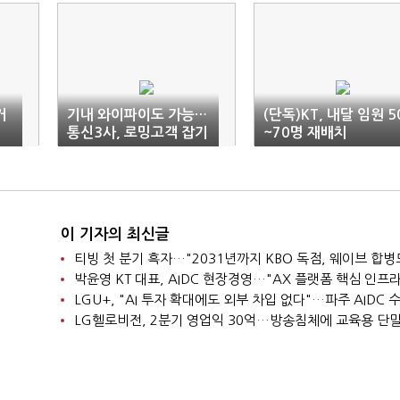
거
기내 와이파이도 가능…
(단독)KT, 내달 임원 5
통신3사, 로밍고객 잡기
~70명 재배치
분주
이 기자의 최신글