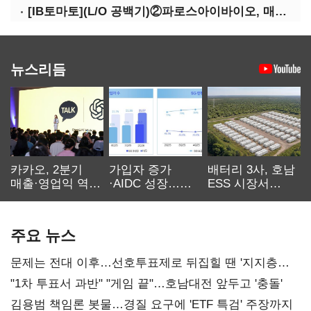
[IB토마토](L/O 공백기)②파로스아이바이오, 매출 0원 '불명예'…목표 안갯속
뉴스리듬
카카오, 2분기
가입자 증가
배터리 3사, 호남
매출·영업익 역대
·AIDC 성장…
ESS 시장서
최대…에이전트
SKT 2분기 성장
‘격돌’
AI 수익화 관건
본궤도
주요 뉴스
문제는 전대 이후…선호투표제로 뒤집힐 땐 '지지층
불복'
"1차 투표서 과반" "게임 끝"…호남대전 앞두고 '충돌'
김용범 책임론 봇물…경질 요구에 'ETF 특검' 주장까지