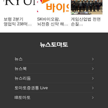
보령 2분기
SK바이오팜,
게임산업법 전면
영업익 238억…
뇌전증 신약 해외
손질
전년 대비 6.2%↓
흥행 발판…
공감대…"낡은
차세대 신약 개발
규제 걷고
속도
안전장치 촘촘히
해야"
뉴스
뉴스북
뉴스리듬
토마토증권통 Live
IB토마토