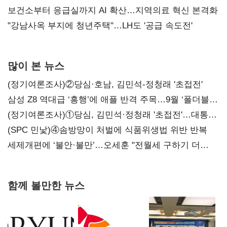
보건소부터 응급실까지 AI 확산…지역의료 혁신 본격화
"강남사옥 부지에 청년주택"…LH도 '공급 속도전'
많이 본 뉴스
(정기여론조사)②당심·호남, 김민석-정청래 '초접전'
삼성 Z8 역대급 ‘흥행’에 애플 반격 주목…9월 ‘폴더블
대전’
(정기여론조사)①당심, 김민석·정청래 '초접전'…대통령
지지도 '50% 아래로'(종합)
(SPC 민낯)④솜방망이 처벌에 식품위생법 위반 반복
세제개편에 ‘불안·불만’…오세훈 "전월세 구하기 더
힘들어질 것"
함께 볼만한 뉴스