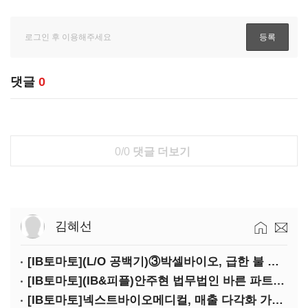
댓글
0
0/0
댓글 더보기
김혜선
[IB토마토](L/O 공백기)③박셀바이오, 급한 불 껐지만…본업 성과 '감감무소식'
[IB토마토](IB&피플)안주현 법무법인 바른 파트너 변호사
[IB토마토]넥스트바이오메디컬, 매출 다각화 가속…IPO 보람 '쑥쑥'