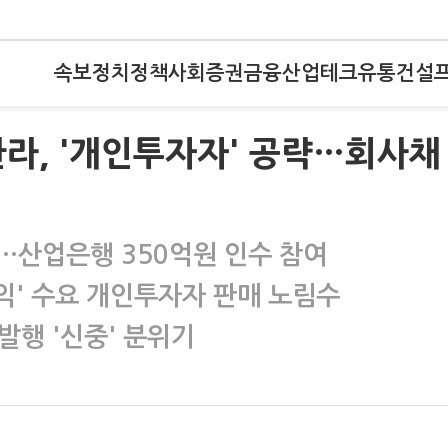
속보
정치
정책
사회
증권
금융
산업
테크
유통
건설
한라, '개인투자자' 공략…회사채
행…산업은행 350억원 인수 참여
익' 수요 개인투자자 판매 노림수
발행 '신중' 분위기