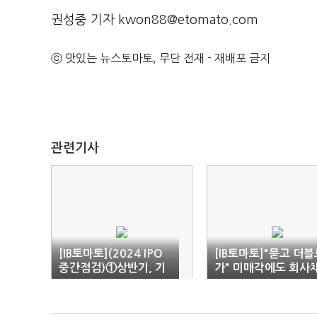
권성중 기자 kwon88@etomato.com
ⓒ 맛있는 뉴스토마토, 무단 전재 - 재배포 금지
관련기사
[IB토마토](2024 IPO
[IB토마토]"묻고 더블
중간점검)①상반기, 기
가" 미매각에도 회사
대와 실망 '교차'
증액…개인투자자 '덥
석'