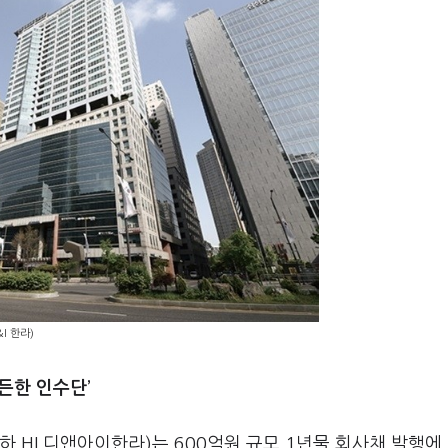
I 한라)
든한 인수단’
라(이하 HL디앤아이한라)는 600억원 규모 1년물 회사채 발행에