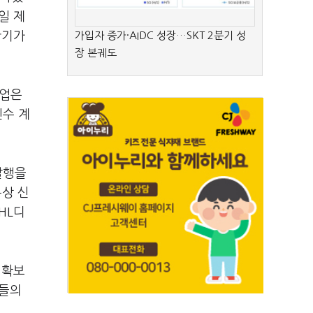
일 제
만기가
가입자 증가·AIDC 성장…SKT 2분기 성
장 본궤도
산업은
인수 계
발행을
통상 신
HL디
 확보
자들의