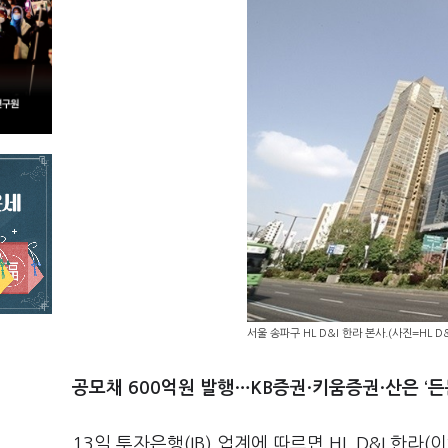
서울 송파구 HL D&I 한라 본사.(사진=HL D&
공모채 600억원 발행…KB증권·키움증권·산은 ‘든
13일 투자은행(IB) 업계에 따르면 HL D&I 한