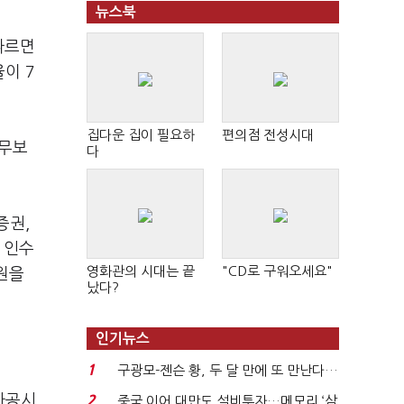
뉴스북
따르면
이 7
집다운 집이 필요하
편의점 전성시대
 무보
다
증권,
 인수
영화관의 시대는 끝
"CD로 구워오세요"
원을
났다?
인기뉴스
1
구광모-젠슨 황, 두 달 만에 또 만난다…
로봇·AI 등 논...
자공시
2
중국 이어 대만도 설비투자…메모리 ‘삼