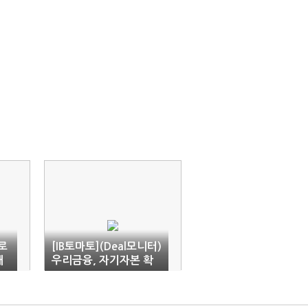
로
[IB토마토](Deal모니터)
채
우리금융, 자기자본 확
충 나서…최대 4천억까
지