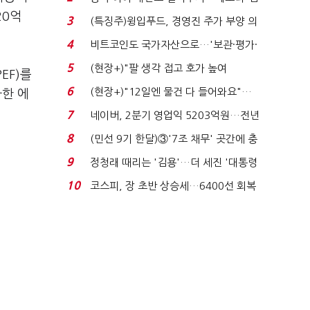
국전쟁’
20억
3
(특징주)윙입푸드, 경영진 주가 부양 의
지에 상한가...
4
비트코인도 국가자산으로…'보관·평가·
처분' 기준은 ...
5
(현장+)"팔 생각 접고 호가 높여
EF)를
요"…'덜 똘똘한 한 채' 20...
6
(현장+)"12일엔 물건 다 들어와요"…
자한 에
빈 매대 채우며 문 연 ...
7
네이버, 2분기 영업익 5203억원…전년
비 0.2% 감소...
8
(민선 9기 한달)③'7조 채무' 곳간에 충
격…추미애, 20년...
9
정청래 때리는 '김용'…더 세진 '대통령
최측근' 입...
10
코스피, 장 초반 상승세…6400선 회복
시도