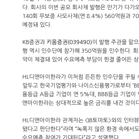
다. 회사의 이번 공모 회사채 발행은 만기가 다가
140회 무보증 사모사채(연 8.4%) 560억원과 7
예정돼 있다.
KB증권과
키움증권(039490)
이 발행 주관을 맡으
행 역시 인수단에 참가해 350억원을 인수한다. 
약이 체결돼 있어 수요예측 부담이 한결 줄어든 상
HL디앤아이한라가 이처럼 든든한 인수단을 꾸릴 수
앞두고 한국기업평가와 나이스신용평가로부터 ‘BBB+
용등급 A등급 기업이 연 5%대, BBB등급 기업이
앤아이한라는 상대적으로 높은 금리를 내건 것이다
HL디앤아이한라 관계자는 <IB토마토>와의 인터
됐다고 판단한다”라며 “녹록지 않은 환경 속에서
수요예측 참여가 기대된다”라고 설명했다.