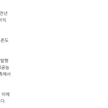
 전년
이익
의존도
 발행
시공능
예측에서
. 이에
다.