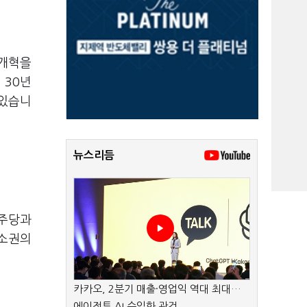
찰개혁을
 30년
 있습니
뉴스리듬
민주당과
기소권의
카카오, 2분기 매출·영업익 역대 최대…
에이전트 AI 수익화 관건