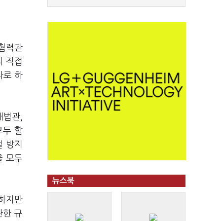
호협력관
의 직접
자로 하
대법관,
모두 할
걸 방지
을 모두
뉴스북
 하지만
관한 규