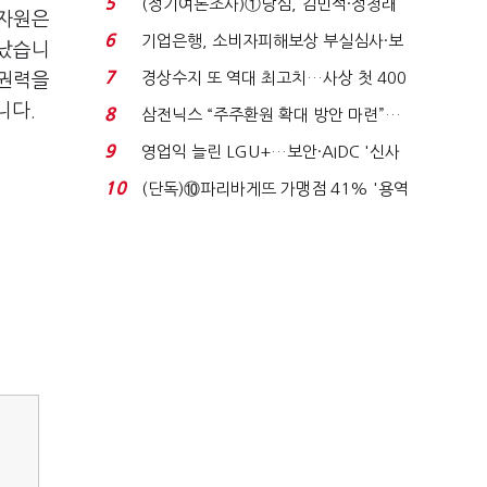
5
(정기여론조사)①당심, 김민석·정청래
적자원은
'초접전'…대통령 ...
6
기업은행, 소비자피해보상 부실심사·보
지났습니
이스피싱 공시 ...
7
경상수지 또 역대 최고치…사상 첫 400
 권력을
억달러에 '3% 성...
니다.
8
삼전닉스 “주주환원 확대 방안 마련”…
로이터에 성명...
9
영업익 늘린 LGU+…보안·AIDC '신사
업 드라이브'...
10
(단독)⑩파리바게뜨 가맹점 41% '용역
제빵기사 없어'…고...