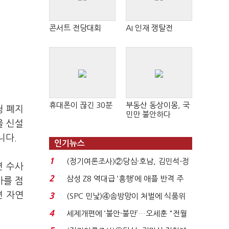
콘서트 전당대회
AI 인재 쟁탈전
휴대폰이 끊긴 30분
부동산 동상이몽, 국
청 폐지
민만 불안하다
을 신설
니다.
인기뉴스
1
(정기여론조사)②당심·호남, 김민석-정
면 수사
청래 '초접전'...
2
삼성 Z8 역대급 ‘흥행’에 애플 반격 주
사를 점
목…9월 ‘폴...
면 자연
3
(SPC 민낯)④솜방망이 처벌에 식품위
생법 위반 반복...
4
세제개편에 ‘불안·불만’…오세훈 "전월
세 구하기 더 ...