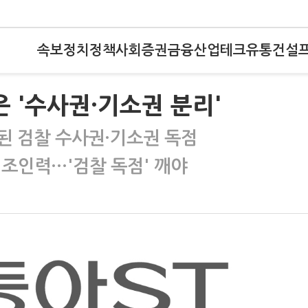
속보
정치
정책
사회
증권
금융
산업
테크
유통
건설
 '수사권·기소권 분리'
지된 검찰 수사권·기소권 독점
법조인력…'검찰 독점' 깨야