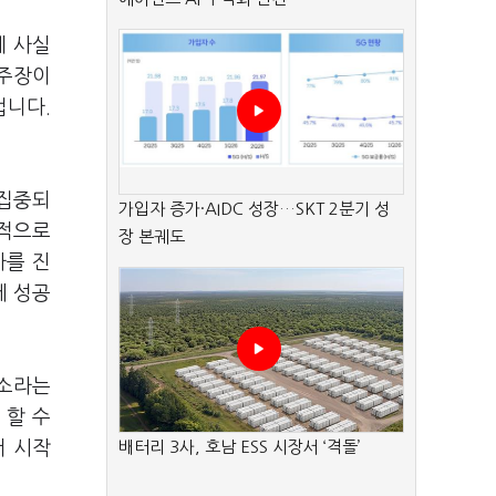
게 사실
 주장이
겁니다.
 집중되
가입자 증가·AIDC 성장…SKT 2분기 성
택적으로
장 본궤도
사를 진
에 성공
기소라는
 할 수
서 시작
배터리 3사, 호남 ESS 시장서 ‘격돌’