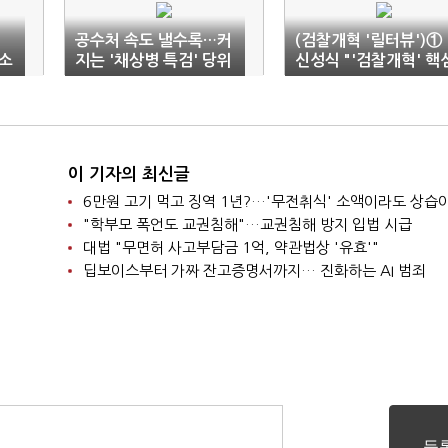
공수처 속도 낼수록…커
(검찰개혁 '릴터뷰')①
소
지는 '채상병 특검' 당위
신성식 "'검찰개혁' 핵
성
은 기소·수사 분리"
이 기자의 최신글
"학부모 폭언도 교권침해"…교권침해 방지 입법 시급
대법 "무면허 사고부담금 1억, 약관법상 '유효'"
딥보이스부터 가짜 잔고증명서까지… 진화하는 AI 범죄