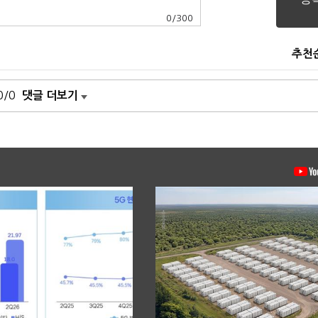
0
/
300
추천
0/0
댓글 더보기