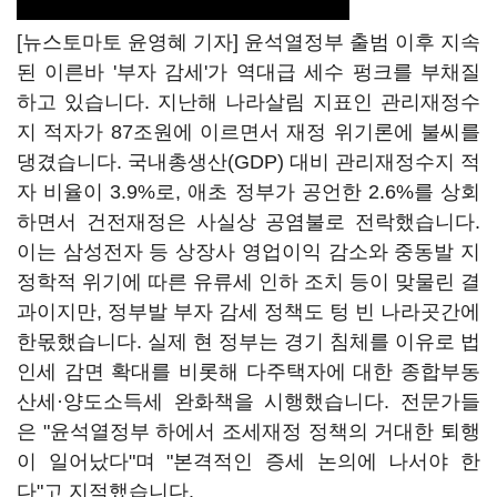
[뉴스토마토 윤영혜 기자] 윤석열정부 출범 이후 지속
된 이른바 '부자 감세'가 역대급 세수 펑크를 부채질
하고 있습니다. 지난해 나라살림 지표인 관리재정수
지 적자가 87조원에 이르면서 재정 위기론에 불씨를
댕겼습니다. 국내총생산(GDP) 대비 관리재정수지 적
자 비율이 3.9%로, 애초 정부가 공언한 2.6%를 상회
하면서 건전재정은 사실상 공염불로 전락했습니다.
이는 삼성전자 등 상장사 영업이익 감소와 중동발 지
정학적 위기에 따른 유류세 인하 조치 등이 맞물린 결
과이지만, 정부발 부자 감세 정책도 텅 빈 나라곳간에
한몫했습니다. 실제 현 정부는 경기 침체를 이유로 법
인세 감면 확대를 비롯해 다주택자에 대한 종합부동
산세
·
양도소득세 완화책을 시행했습니다. 전문가들
은 "윤석열정부 하에서 조세재정 정책의 거대한 퇴행
이 일어났다"며 "본격적인 증세 논의에 나서야 한
다"고 지적했습니다.