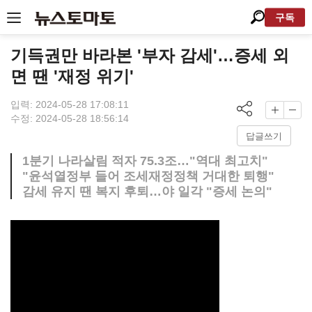
구독
기득권만 바라본 '부자 감세'…증세 외
면 땐 '재정 위기'
입력: 2024-05-28 17:08:11
수정: 2024-05-28 18:56:14
답글쓰기
1분기 나라살림 적자 75.3조…"역대 최고치"
"윤석열정부 들어 조세재정정책 거대한 퇴행"
감세 유지 땐 복지 후퇴…야 일각 "증세 논의"