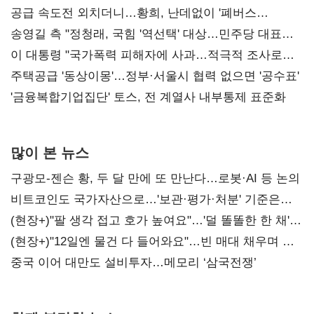
공급 속도전 외치더니…황희, 난데없이 '폐버스
리모델링' 제안
송영길 측 "정청래, 국힘 '역선택' 대상…민주당 대표로
총선 지휘 못해"
이 대통령 "국가폭력 피해자에 사과…적극적 조사로
진실 밝혀야"
주택공급 '동상이몽'…정부·서울시 협력 없으면 '공수표'
'금융복합기업집단' 토스, 전 계열사 내부통제 표준화
많이 본 뉴스
구광모-젠슨 황, 두 달 만에 또 만난다…로봇·AI 등 논의
비트코인도 국가자산으로…'보관·평가·처분' 기준은
숙제
(현장+)"팔 생각 접고 호가 높여요"…'덜 똘똘한 한 채'
20억 키맞추기
(현장+)"12일엔 물건 다 들어와요"…빈 매대 채우며 문
연 홈플러스
중국 이어 대만도 설비투자…메모리 ‘삼국전쟁’