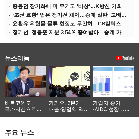
중동전 장기화에 미 무기고 ‘비상’…K방산 기회
‘조선 호황’ 업은 정기선 체제…승계 실탄 ‘고배당’ 주목
윤활유 위험물 물류 현장도 무인화…GS칼텍스, 디지털 전환 가속
정기선, 정몽준 지분 3.54％ 증여받아…승계 가속화
뉴스리듬
비트코인도
카카오, 2분기
가입자 증가
국가자산으로…'
매출·영업익 역대
·AIDC 성장…
보관·평가·처분'
최대…에이전트
SKT 2분기 성장
기준은 숙제
AI 수익화 관건
본궤도
주요 뉴스